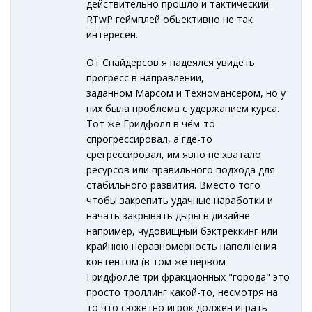
действительно прошло и тактический
RTwP геймплей обьективно не так
интересен.
От Спайдерсов я надеялся увидеть
прогресс в направлении,
заданном Марсом и Техномансером, но у
них была проблема с удержанием курса.
Тот же Гридфолл в чём-то
спрогрессировал, а где-то
срегрессировал, им явно не хватало
ресурсов или правильного подхода для
стабильного развития. Вместо того
чтобы закрепить удачные наработки и
начать закрывать дыры в дизайне -
например, чудовищный бэктреккинг или
крайнюю неравномерность наполнения
контентом (в том же первом
Гридфолле три фракционных "города" это
просто троллинг какой-то, несмотря на
то что сюжетно игрок должен играть