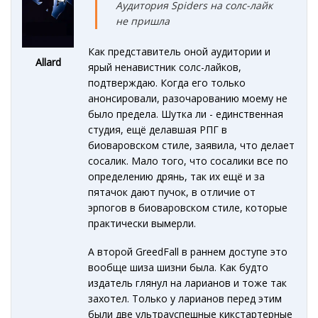
Аудитория Spiders на солс-лайк
не пришла
Как представитель оной аудитории и
Allard
ярый ненавистник солс-лайков,
подтверждаю. Когда его только
анонсировали, разочарованию моему не
было предела. Шутка ли - единственная
студия, ещё делавшая РПГ в
биоваровском стиле, заявила, что делает
сосалик. Мало того, что сосалики все по
определению дрянь, так их ещё и за
пятачок дают пучок, в отличие от
эрпогов в биоваровском стиле, которые
практически вымерли.
А второй GreedFall в раннем доступе это
вообще шиза шизни была. Как будто
издатель глянул на ларианов и тоже так
захотел. Только у ларианов перед этим
были две ультрауспешные кикстартерные