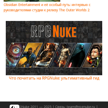
Obsidian Entertainment и её особый путь: интервью с
руководителями студии к релизу The Outer Worlds 2
Что почитать на RPGNuke: ультимативный гид
© RPGNuke 2011 — 2025 | Связь: team@rpgnuke.ru |