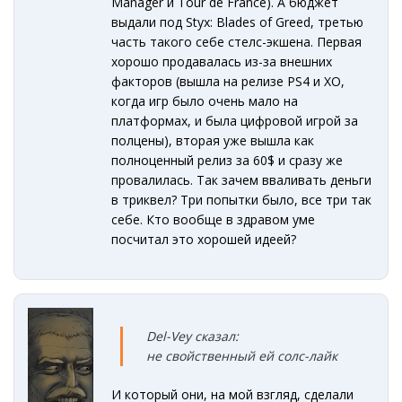
Manager и Tour de France). А бюджет
выдали под Styx: Blades of Greed, третью
часть такого себе стелс-экшена. Первая
хорошо продавалась из-за внешних
факторов (вышла на релизе PS4 и XO,
когда игр было очень мало на
платформах, и была цифровой игрой за
полцены), вторая уже вышла как
полноценный релиз за 60$ и сразу же
провалилась. Так зачем вваливать деньги
в триквел? Три попытки было, все три так
себе. Кто вообще в здравом уме
посчитал это хорошей идеей?
Del-Vey сказал:
не
свойственный ей солс-лайк
И который они, на мой взгляд, сделали