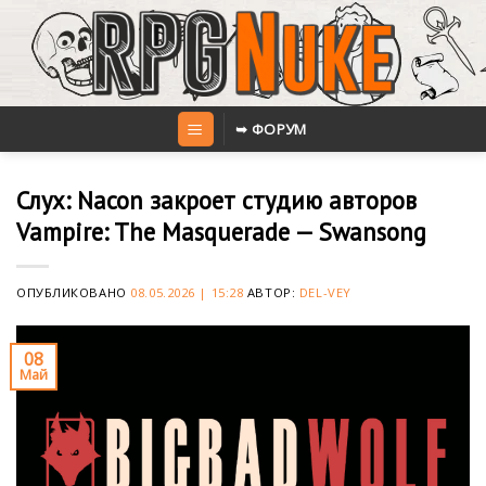
Skip
to
content
➥ ФОРУМ
Слух: Nacon закроет студию авторов
Vampire: The Masquerade — Swansong
ОПУБЛИКОВАНО
08.05.2026 | 15:28
АВТОР:
DEL-VEY
08
Май