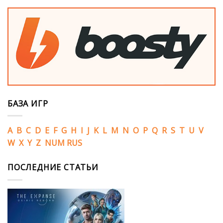
БАЗА ИГР
A
B
C
D
E
F
G
H
I
J
K
L
M
N
O
P
Q
R
S
T
U
V
W
X
Y
Z
NUM
RUS
ПОСЛЕДНИЕ СТАТЬИ