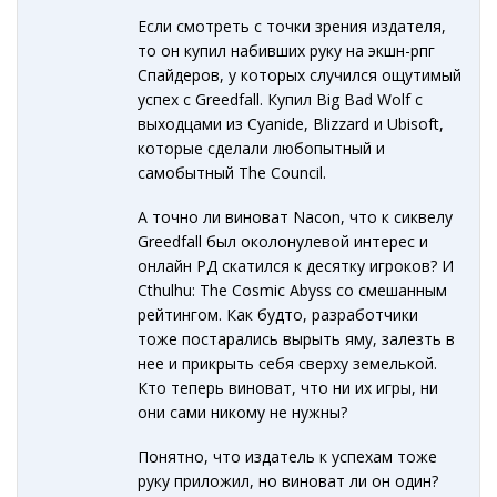
Если смотреть с точки зрения издателя,
то он купил набивших руку на экшн-рпг
Спайдеров, у которых случился ощутимый
успех с Greedfall. Купил Big Bad Wolf с
выходцами из Cyanide, Blizzard и Ubisoft,
которые сделали любопытный и
самобытный The Council.
А точно ли виноват Nacon, что к сиквелу
Greedfall был околонулевой интерес и
онлайн РД скатился к десятку игроков? И
Cthulhu: The Cosmic Abyss со смешанным
рейтингом. Как будто, разработчики
тоже постарались вырыть яму, залезть в
нее и прикрыть себя сверху земелькой.
Кто теперь виноват, что ни их игры, ни
они сами никому не нужны?
Понятно, что издатель к успехам тоже
руку приложил, но виноват ли он один?