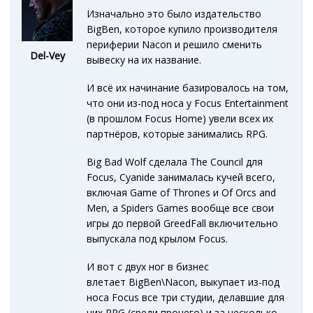
Изначально это было издательство
BigBen, которое купило производителя
периферии Nacon и решило сменить
Del-Vey
вывеску на их название.
И всё их начинание базировалось на том,
что они из-под носа у Focus Entertainment
(в прошлом Focus Home) увели всех их
партнёров, которые занимались RPG.
Big Bad Wolf сделала The Council для
Focus, Cyanide занималась кучей всего,
включая Game of Thrones и Of Orcs and
Men, а Spiders Games вообще все свои
игры до первой GreedFall включительно
выпускала под крылом Focus.
И вот с двух ног в бизнес
влетает BigBen\Nacon, выкупает из-под
носа Focus все три студии, делавшие для
них RPG (среди прочего) и за несколько