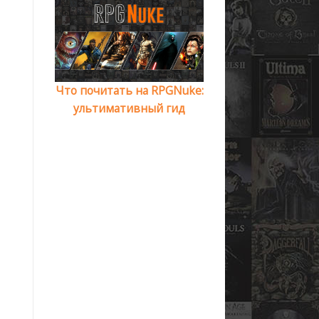
Что почитать на RPGNuke:
ультимативный гид