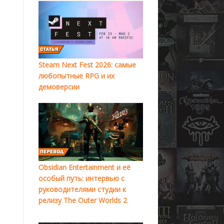
Steam Next Fest 2026: самые
любопытные RPG и их
демоверсии
Obsidian Entertainment и её
особый путь: интервью с
руководителями студии к
релизу The Outer Worlds 2