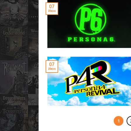
07
Июн
07
Июн
1