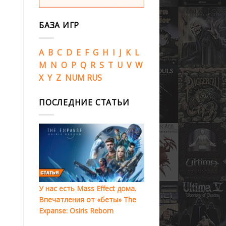
БАЗА ИГР
A
B
C
D
E
F
G
H
I
J
K
L
M
N
O
P
Q
R
S
T
U
V
W
X
Y
Z
NUM
RUS
ПОСЛЕДНИЕ СТАТЬИ
У нас есть Mass Effect дома.
Впечатления от «беты» The
Expanse: Osiris Reborn