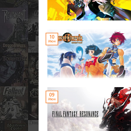
10
Июн
09
Июн