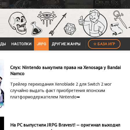
☆ БАЗА ИГР
ЙДЫ
НАСТОЛКИ
JRPG
ДРУГИЕ ЖАНРЫ
Слух: Nintendo выкупила права на Xenosaga у Bandai
Namco
Трейлер переиздания Xenoblade 2 для Switch 2 мог
случайно выдать факт приобретения японским
платформодержателем Nintendo➥
На PC выпустили JRPG Bravest! — оригинал выходил