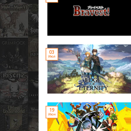
03
Июл
19
Июн