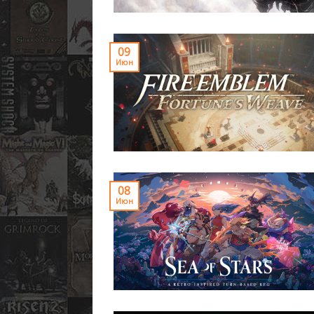
09
Июн
08
Июн