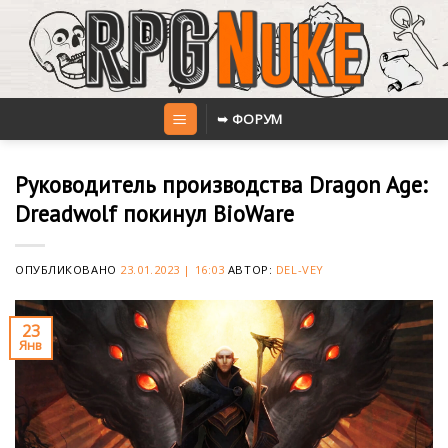
Skip
to
content
➥ ФОРУМ
Руководитель производства Dragon Age:
Dreadwolf покинул BioWare
ОПУБЛИКОВАНО
23.01.2023 | 16:03
АВТОР:
DEL-VEY
23
Янв