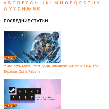
A
B
C
D
E
F
G
H
I
J
K
L
M
N
O
P
Q
R
S
T
U
V
W
X
Y
Z
NUM
RUS
ПОСЛЕДНИЕ СТАТЬИ
У нас есть Mass Effect дома. Впечатления от «беты» The
Expanse: Osiris Reborn