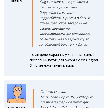
flinterid
будут называть Bag's Gates 4.
Это как вон до сих пор
Daggerfall называют
Baggerfall'ом. Причём в баги в
стиле совокотов загадочные
словно девицы на
костюмированном маскараде:
то ли так было и задумано, то
ли обычный баг, то ли фича.
То ли дело Ларианы, у которых "самый
последний патч" для Sword Coast Original
Sin стал локальным мемом)
flinterid сказал:
То ли дело Ларианы, у которых
"самый последний патч" для
Sword Coast Original Sin стал