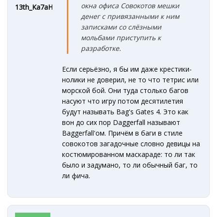
окна офиса Совокотов мешки
13th_Ka7aHe4
денег с привязанными к ним
записками со слёзными
мольбами приступить к
разработке.
Если серьёзно, я бы им даже крестики-
нолики не доверил, не то что тетрис или
морской бой. Они туда столько багов
насуют что игру потом десятилетия
будут называть Bag's Gates 4. Это как
вон до сих пор Daggerfall называют
Baggerfall'ом. Причём в баги в стиле
совокотов загадочные словно девицы на
костюмированном маскараде: то ли так
было и задумано, то ли обычный баг, то
ли фича.