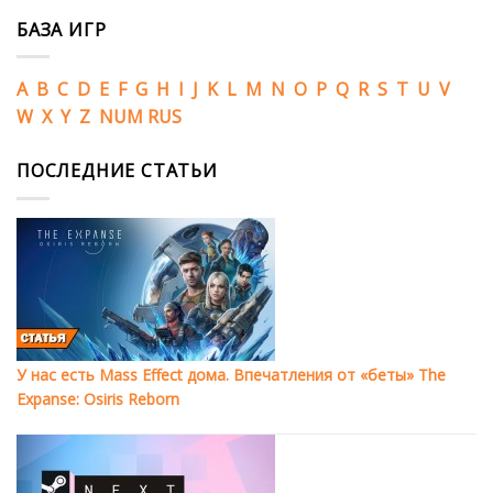
БАЗА ИГР
A
B
C
D
E
F
G
H
I
J
K
L
M
N
O
P
Q
R
S
T
U
V
W
X
Y
Z
NUM
RUS
ПОСЛЕДНИЕ СТАТЬИ
У нас есть Mass Effect дома. Впечатления от «беты» The
Expanse: Osiris Reborn