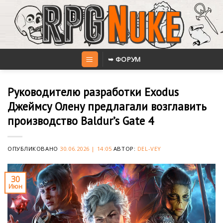
Skip
to
content
➥ ФОРУМ
Руководителю разработки Exodus
Джеймсу Олену предлагали возглавить
производство Baldur’s Gate 4
ОПУБЛИКОВАНО
30.06.2026 | 14:05
АВТОР:
DEL-VEY
30
Июн