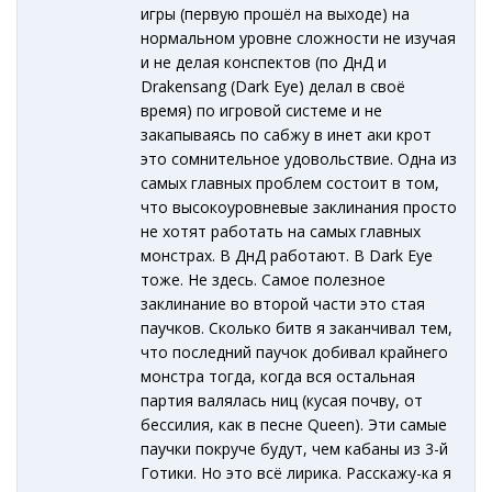
игры (первую прошёл на выходе) на
нормальном уровне сложности не изучая
и не делая конспектов (по ДнД и
Drakensang (Dark Eye) делал в своё
время) по игровой системе и не
закапываясь по сабжу в инет аки крот
это сомнительное удовольствие. Одна из
самых главных проблем состоит в том,
что высокоуровневые заклинания просто
не хотят работать на самых главных
монстрах. В ДнД работают. В Dark Eye
тоже. Не здесь. Самое полезное
заклинание во второй части это стая
паучков. Сколько битв я заканчивал тем,
что последний паучок добивал крайнего
монстра тогда, когда вся остальная
партия валялась ниц (кусая почву, от
бессилия, как в песне Queen). Эти самые
паучки покруче будут, чем кабаны из 3-й
Готики. Но это всё лирика. Расскажу-ка я