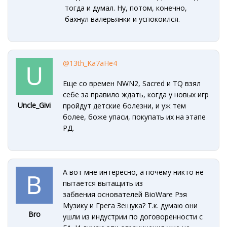
тогда и думал. Ну, потом, конечно,
бахнул валерьянки и успокоился.
@13th_Ka7aHe4
Еще со времен NWN2, Sacred и TQ взял
себе за правило ждать, когда у новых игр
Uncle_Givi
пройдут детские болезни, и уж тем
более, боже упаси, покупать их на этапе
РД.
А вот мне интересно, а почему никто не
пытается вытащить из
забвения основателей BioWare Рэя
Музику и Грега Зещука? Т.к. думаю они
Bro
ушли из индустрии по договоренности с