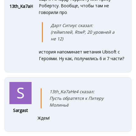
Робертсу. Вообще, чтобы там не
13th_Ka7aHe4
говорили про
Дарт Ситиус сказал:
(геймплей, RtwP, 20 уровней а
не 12)
история напоминает метания Ubisoft с
Героями. Ну как, получились 6 и 7 части?
13th_Ka7aHe4 сказал:
Пусть обратятся к Питеру
Молиньё
Sargast
Ждем!