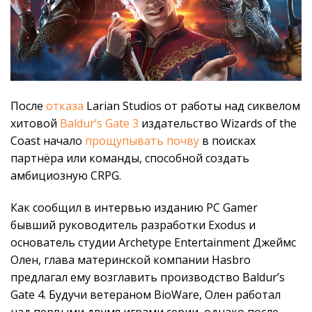
После
отказа
Larian Studios от работы над сиквелом
хитовой
Baldur’s Gate 3
издательство Wizards of the
Coast начало
прощупывать почву
в поисках
партнёра или команды, способной создать
амбициозную CRPG.
Как сообщил в интервью изданию PC Gamer
бывший руководитель разработки Exodus и
основатель студии Archetype Entertainment Джеймс
Олен, глава материнской компании Hasbro
предлагал ему возглавить производство Baldur’s
Gate 4. Будучи ветераном BioWare, Олен работал
над первыми двумя играми серии, однако после