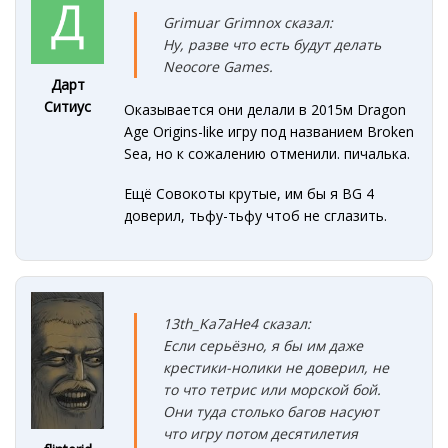
Grimuar Grimnox сказал:
Ну, разве что есть будут делать
Neocore Games.
Дарт
Ситиус
Оказывается они делали в 2015м Dragon
Age Origins-like игру под названием Broken
Sea, но к сожалению отменили. пичалька.
Ещё Совокоты крутые, им бы я BG 4
доверил, тьфу-тьфу чтоб не сглазить.
13th_Ka7aHe4 сказал:
Если серьёзно, я бы им даже
крестики-нолики не доверил, не
то что тетрис или морской бой.
Они туда столько багов насуют
что игру потом десятилетия