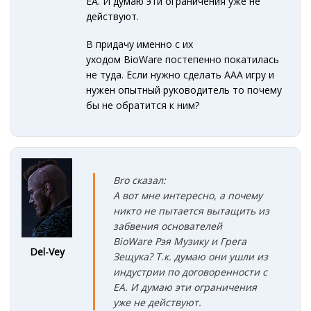
ЕА. И думаю эти ограничения уже не
действуют.
В придачу именно с их
уходом BioWare постепенно покатилась
не туда. Если нужно сделать ААА игру и
нужен опытный руководитель то почему
бы не обратится к ним?
Bro сказал:
А вот мне интересно, а почему
никто не пытается вытащить из
забвения основателей
BioWare Рэя Музику и Грега
Del-Vey
Зещука? Т.к. думаю они ушли из
индустрии по договоренности с
ЕА. И думаю эти ограничения
уже не действуют.