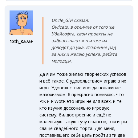
Uncle_Givi сказал:
Owlcats, в отличие от того же
Убейсофта, свои проекты не
забрасывают и в итоге их
13th_Ka7aHe4
доводят до ума. Искренне рад
за них и желаю успеха, ребята
молодцы.
Да я им тоже желаю творческих успехов
и всё такое. С удовольствием играю в их
игры. Удовольствие иногда попахивает
мазохизмом. Я прекрасно понимаю, что
P:K и P:WotR это игры не для всех, и те
кто изучил досконально игровую
систему, билдостроение и ещё не
маленькую такую тучу нюансов, эти игры
слаще свадебного торта. Для меня,
поставившего себе цель пройти эти две