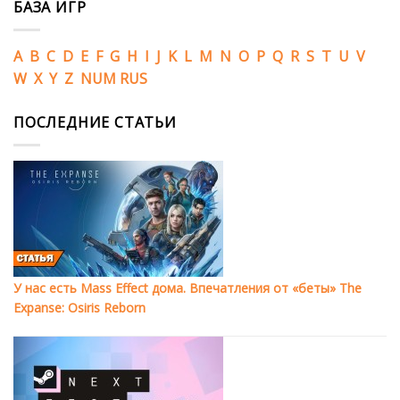
БАЗА ИГР
A
B
C
D
E
F
G
H
I
J
K
L
M
N
O
P
Q
R
S
T
U
V
W
X
Y
Z
NUM
RUS
ПОСЛЕДНИЕ СТАТЬИ
У нас есть Mass Effect дома. Впечатления от «беты» The
Expanse: Osiris Reborn