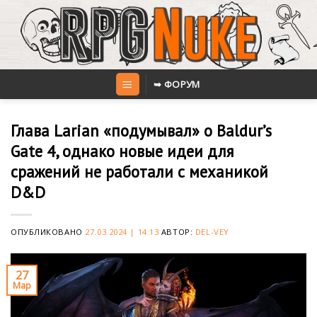
Skip
to
content
➥ ФОРУМ
Глава Larian «подумывал» о Baldur’s
Gate 4, однако новые идеи для
сражений не работали с механикой
D&D
ОПУБЛИКОВАНО
27.03.2024 | 14:13
АВТОР:
DEL-VEY
27
Мар