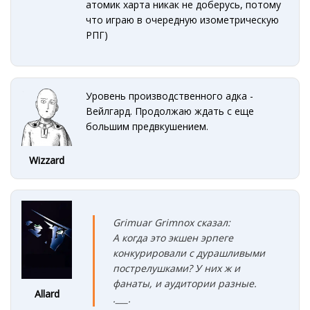
атомик харта никак не доберусь, потому
что играю в очередную изометрическую
РПГ)
Уровень производственного адка -
Вейлгард. Продолжаю ждать с еще
большим предвкушением.
Wizzard
Grimuar Grimnox сказал:
А когда это экшен эрпеге
конкурировали с дурашливыми
пострелушками? У них ж и
фанаты, и аудитории
разные
.
Allard
.___.