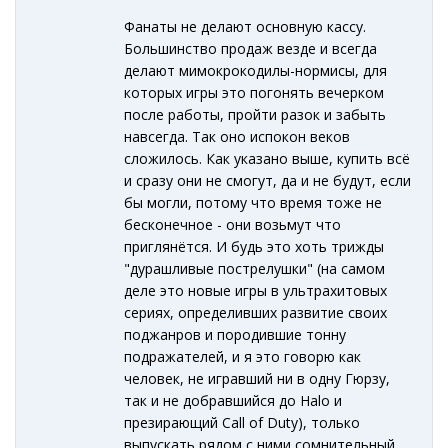
Фанаты не делают основную кассу.
Большинство продаж везде и всегда
делают мимокрокодилы-нормисы, для
которых игры это погонять вечерком
после работы, пройти разок и забыть
навсегда. Так оно испокон веков
сложилось. Как указано выше, купить всё
и сразу они не смогут, да и не будут, если
бы могли, потому что время тоже не
бесконечное - они возьмут что
приглянётся. И будь это хоть трижды
"дурашливые пострелушки" (на самом
деле это новые игры в ультрахитовых
сериях, определивших развитие своих
поджанров и породившие тонну
подражателей, и я это говорю как
человек, не игравший ни в одну Гюрзу,
так и не добравшийся до Halo и
презирающий Call of Duty), только
выпускать рядом с ними сомнительный