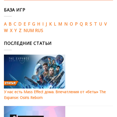
БАЗА ИГР
A
B
C
D
E
F
G
H
I
J
K
L
M
N
O
P
Q
R
S
T
U
V
W
X
Y
Z
NUM
RUS
ПОСЛЕДНИЕ СТАТЬИ
У нас есть Mass Effect дома. Впечатления от «беты» The
Expanse: Osiris Reborn