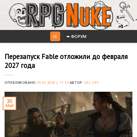
Skip
to
content
➥ ФОРУМ
Перезапуск Fable отложили до февраля
2027 года
ОПУБЛИКОВАНО
30.05.2026 | 11:33
АВТОР:
DEL-VEY
30
Май