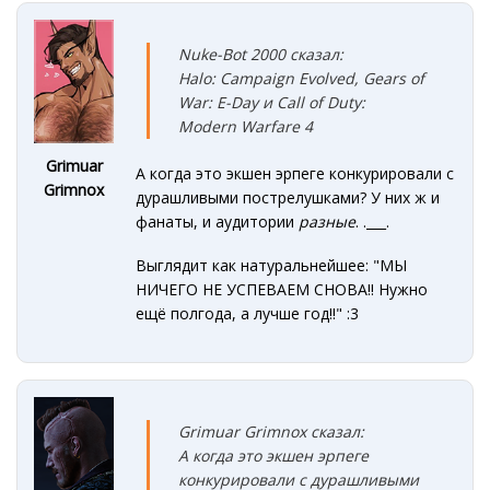
Nuke-Bot 2000 сказал:
Halo: Campaign Evolved, Gears of
War: E-Day и Call of Duty:
Modern Warfare 4
Grimuar
А когда это экшен эрпеге конкурировали с
Grimnox
дурашливыми пострелушками? У них ж и
фанаты, и аудитории
разные
. .___.
Выглядит как натуральнейшее: "МЫ
НИЧЕГО НЕ УСПЕВАЕМ СНОВА!! Нужно
ещё полгода, а лучше год!!"
:3
Grimuar Grimnox сказал:
А когда это экшен эрпеге
конкурировали с дурашливыми