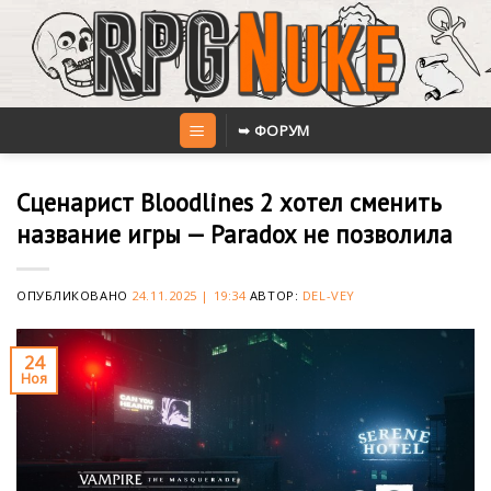
Skip
to
content
➥ ФОРУМ
Сценарист Bloodlines 2 хотел сменить
название игры — Paradox не позволила
ОПУБЛИКОВАНО
24.11.2025 | 19:34
АВТОР:
DEL-VEY
24
Ноя