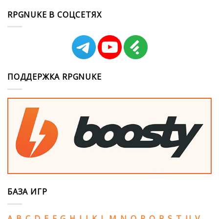
RPGNUKE В СОЦСЕТЯХ
ПОДДЕРЖКА RPGNUKE
БАЗА ИГР
A
B
C
D
E
F
G
H
I
J
K
L
M
N
O
P
Q
R
S
T
U
V