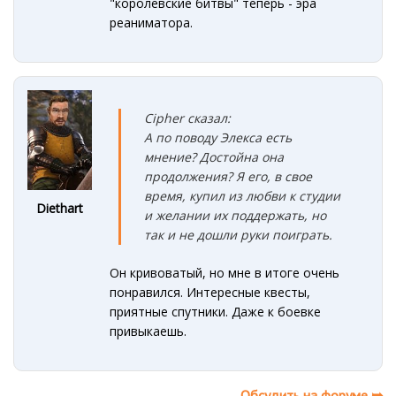
"королевские битвы" теперь - эра
реаниматора.
Cipher сказал:
А по
поводу Эле
кса есть
мнение? Достойна она
продолжени
я? Я его, в свое
время, купил из любви к студии
Diethart
и желании их поддержать, но
т
ак и не дошли руки поиграть.
Он кривоватый, но мне в итоге очень
понравился. Интересные квесты,
приятные спутники. Даже к боевке
привыкаешь.
Обсудить на форуме ➥