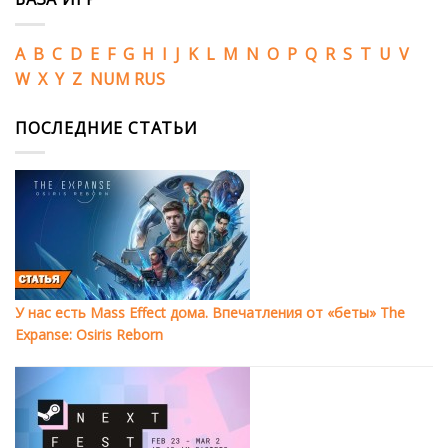
A
B
C
D
E
F
G
H
I
J
K
L
M
N
O
P
Q
R
S
T
U
V
W
X
Y
Z
NUM
RUS
ПОСЛЕДНИЕ СТАТЬИ
У нас есть Mass Effect дома. Впечатления от «беты» The
Expanse: Osiris Reborn