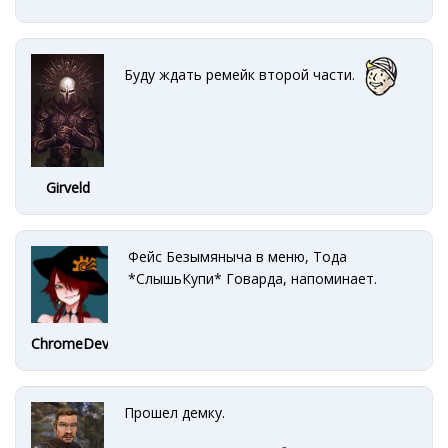
Буду ждать ремейк второй части.
Girveld
Фейс Безымяныча в меню, Тода
*СлышьКупи* Говарда, напоминает.
ChromeDevice
Прошел демку.