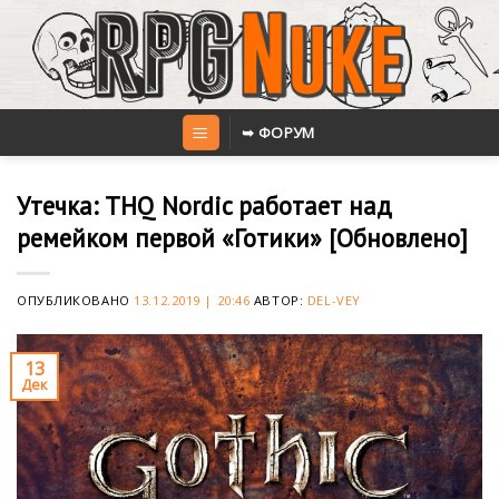
Skip
to
content
➥ ФОРУМ
Утечка: THQ Nordic работает над
ремейком первой «Готики» [Обновлено]
ОПУБЛИКОВАНО
13.12.2019 | 20:46
АВТОР:
DEL-VEY
13
Дек