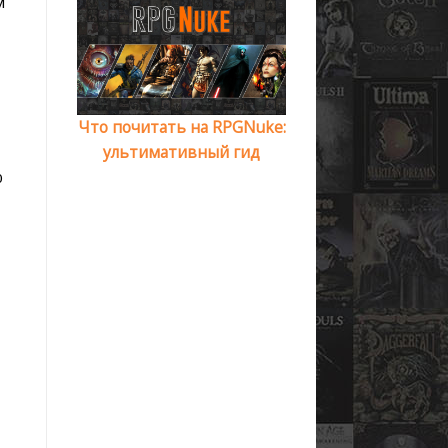
м
Что почитать на RPGNuke:
ультимативный гид
ю
,