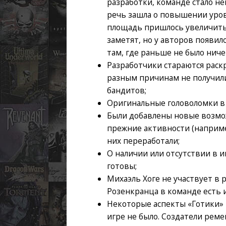
разработки, команде стало н
речь зашла о повышении уров
площадь пришлось увеличить 
заметят, но у авторов появи
там, где раньше не было ниче
Разработчики стараются раск
разным причинам не получили
бандитов;
Оригинальные головоломки в и
Были добавлены новые возмо
прежние активности (например
них переработали;
О наличии или отсутствии в и
готовы;
Михаэль Хоге не участвует в
Розенкранца в команде есть и
Некоторые аспекты «Готики» 
игре не было. Создатели реме