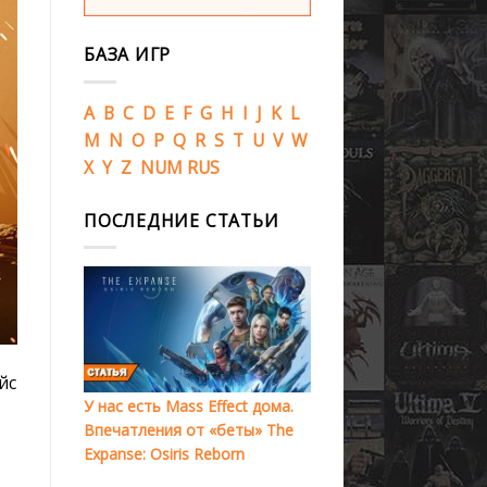
БАЗА ИГР
A
B
C
D
E
F
G
H
I
J
K
L
M
N
O
P
Q
R
S
T
U
V
W
X
Y
Z
NUM
RUS
ПОСЛЕДНИЕ СТАТЬИ
йс
У нас есть Mass Effect дома.
Впечатления от «беты» The
Expanse: Osiris Reborn