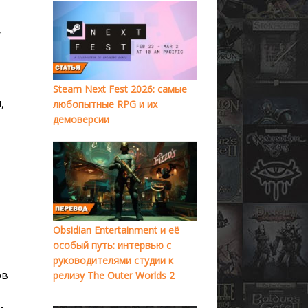
у
Steam Next Fest 2026: самые
,
любопытные RPG и их
демоверсии
Obsidian Entertainment и её
особый путь: интервью с
руководителями студии к
ов
релизу The Outer Worlds 2