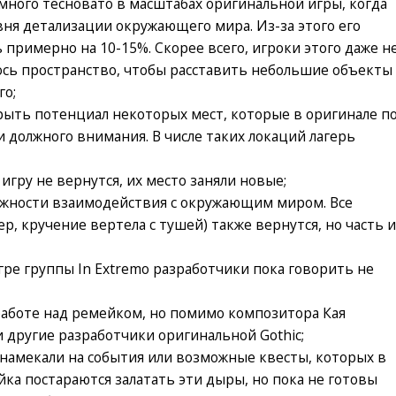
емного тесновато в масштабах оригинальной игры, когда
ня детализации окружающего мира. Из-за этого его
примерно на 10-15%. Скорее всего, игроки этого даже н
лось пространство, чтобы расставить небольшие объекты
го;
рыть потенциал некоторых мест, которые в оригинале п
 должного внимания. В числе таких локаций лагерь
гру не вернутся, их место заняли новые;
жности взаимодействия с окружающим миром. Все
, кручение вертела с тушей) также вернутся, но часть 
гре группы In Extremo разработчики пока говорить не
 работе над ремейком, но помимо композитора Кая
 другие разработчики оригинальной Gothic;
намекали на события или возможные квесты, которых в
йка постараются залатать эти дыры, но пока не готовы