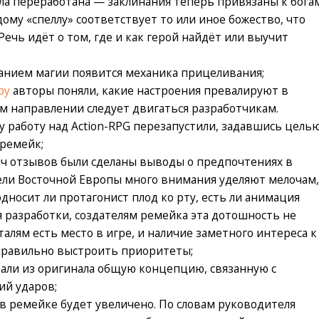
ла переработана — заклинания теперь привязаны к бога
дому «спеллу» соответствует то или иное божество, что
Речь идёт о том, где и как герой найдёт или выучит
ванием магии появится механика прицеливания;
ру
авторы поняли, какие настроения превалируют в
ом направлении следует двигаться разработчикам.
у работу над Action-RPG перезапустили, задавшись цель
 ремейк;
яч отзывов были сделаны выводы о предпочтениях в
тели Восточной Европы много внимания уделяют мелочам
односит ли протагонист плод ко рту, есть ли анимация
я разработки, создателям ремейка эта дотошность не
алям есть место в игре, и наличие заметного интереса к
правильно выстроить приоритеты;
али из оригинала общую концепцию, связанную с
й ударов;
в ремейке будет увеличено. По словам руководителя