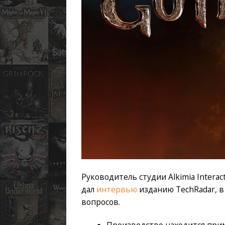
Руководитель студии Alkimia Interac
дал
интервью
изданию TechRadar, в
вопросов.
Производство находится прим