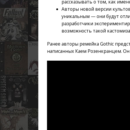
рассказывать о том, как имен
Авторы новой версии культов
уникальным — они будут отлич
разработчики экспериментир
возможность такой кастомиза
Ранее авторы ремейка Gothic пред
написанных Каем Розенкранцем. Он 