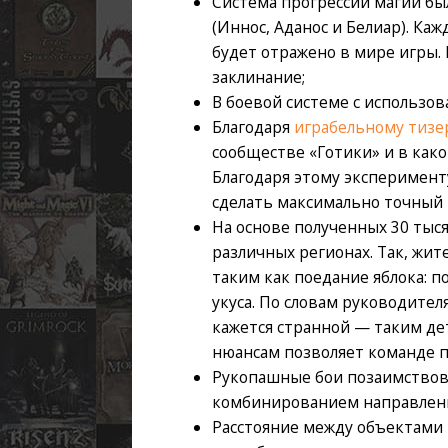
Система прогрессии магии бы
(Иннос, Аданос и Белиар). Каж
будет отражено в мире игры. 
заклинание;
В боевой системе с использо
Благодаря
играбельному тизе
сообществе «Готики» и в как
Благодаря этому эксперимент
сделать максимально точный
На основе полученных 30 тыс
различных регионах. Так, жи
таким как поедание яблока: п
укуса. По словам руководител
кажется странной — таким дет
нюансам позволяет команде 
Рукопашные бои позаимствов
комбинированием направлени
Расстояние между объектами 