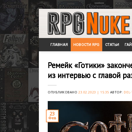
Skip
to
content
ГЛАВНАЯ
НОВОСТИ RPG
СТАТЬИ
ГА
Ремейк «Готики» законч
из интервью с главой р
ОПУБЛИКОВАНО
23.02.2023 | 15:35
АВТОР:
DEL-
23
Фев