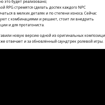
но это будет реализовано;
ой RPG стремятся сделать доспех каждого NPC
аться в мелких деталях и по степени износа. Сейчас
уют с комбинациями и решают, стоит ли внедрить
ции и для протагониста.
ставили новую версию одной из оригинальных композици
же отвечает и за обновлённый саундтрек ролевой игры.