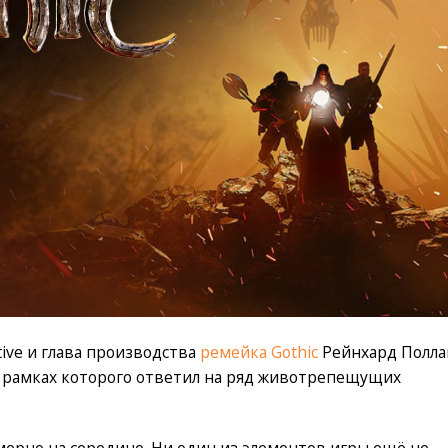
tive и глава производства
ремейка Gothic
Рейнхард Полла
 рамках которого ответил на ряд животрепещущих
ерно на середине. Ни один из элементов игры ещё не