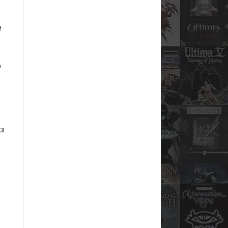
е
о
из