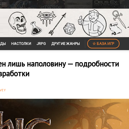
☆ БАЗА ИГР
ЙДЫ
НАСТОЛКИ
JRPG
ДРУГИЕ ЖАНРЫ
ен лишь наполовину — подробности
азработки
VEY