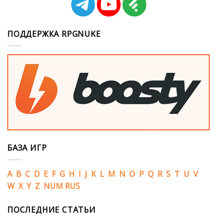
ПОДДЕРЖКА RPGNUKE
БАЗА ИГР
A
B
C
D
E
F
G
H
I
J
K
L
M
N
O
P
Q
R
S
T
U
V
W
X
Y
Z
NUM
RUS
ПОСЛЕДНИЕ СТАТЬИ