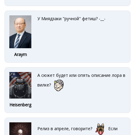
У Миядзаки "ручной" фетиш? -__-
Araym
А сюжет будет или опять описание лора в
вилке?
Heisenberg
Релиз в апреле, говорите?
Если