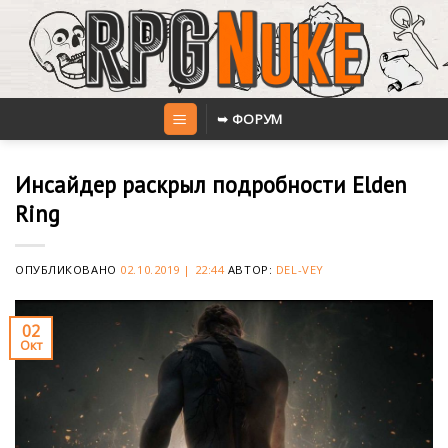
Skip
to
content
➥ ФОРУМ
Инсайдер раскрыл подробности Elden
Ring
ОПУБЛИКОВАНО
02.10.2019 | 22:44
АВТОР:
DEL-VEY
02
Окт