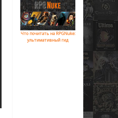
Что почитать на RPGNuke:
ультимативный гид