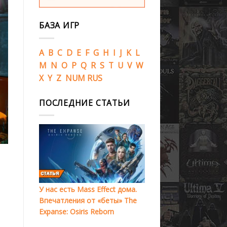
БАЗА ИГР
A
B
C
D
E
F
G
H
I
J
K
L
M
N
O
P
Q
R
S
T
U
V
W
X
Y
Z
NUM
RUS
ПОСЛЕДНИЕ СТАТЬИ
У нас есть Mass Effect дома.
Впечатления от «беты» The
Expanse: Osiris Reborn