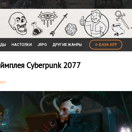
☆ БАЗА ИГР
ЙДЫ
НАСТОЛКИ
JRPG
ДРУГИЕ ЖАНРЫ
еймплея Cyberpunk 2077
VEY