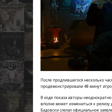
После продлившегося несколько ча
продемонстрировали 48 минут игров
В ходе показа авторы неоднократно
вполне может измениться к релизу д
Бадовски слелал официальное заявл