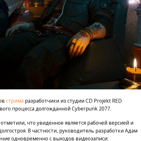
сов
стрима
разработчики из студии CD Projekt RED
ого процесса долгожданной Cyberpunk 2077.
 отметили, что увиденное является рабочей версией и
олгостроя. В частности, руководитель разработки Адам
ение одновременно с выходов видеозаписи: