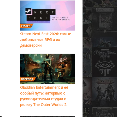
Steam Next Fest 2026: самые
любопытные RPG и их
демоверсии
Obsidian Entertainment и её
особый путь: интервью с
руководителями студии к
релизу The Outer Worlds 2