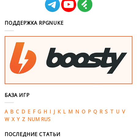
ПОДДЕРЖКА RPGNUKE
БАЗА ИГР
A
B
C
D
E
F
G
H
I
J
K
L
M
N
O
P
Q
R
S
T
U
V
W
X
Y
Z
NUM
RUS
ПОСЛЕДНИЕ СТАТЬИ