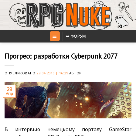
Skip
to
content
➥ ФОРУМ
Прогресс разработки Cyberpunk 2077
ОПУБЛИКОВАНО
29.04.2016 | 16:29
АВТОР:
29
Апр
В интервью немецкому порталу GameStar