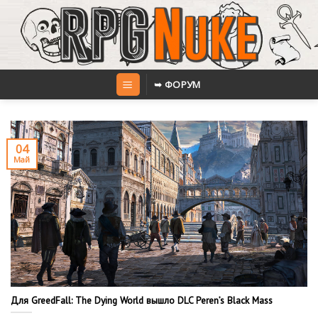
Skip
to
content
➥ ФОРУМ
04
Май
Для GreedFall: The Dying World вышло DLC Peren’s Black Mass