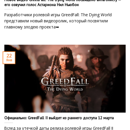
его озвучил голос Астариона Нил Ньюбон
Разработчики ролевой игры GreedFall: The Dying World
представили новый видеоролик, который посвятили
главному злодею проекта➥
22
Янв
Официально: GreedFall II выйдет из раннего доступа 12 марта
Вслед за утечкой даты релиза ролевой игры GreedFall II