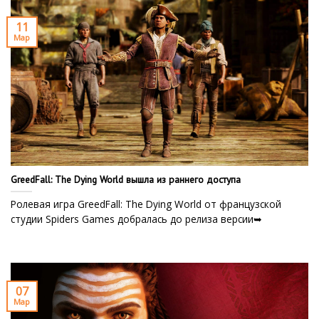
11
Мар
GreedFall: The Dying World вышла из раннего доступа
Ролевая игра GreedFall: The Dying World от французской
студии Spiders Games добралась до релиза версии➥
07
Мар