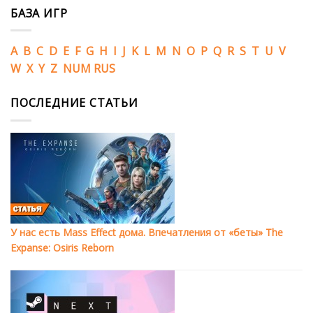
БАЗА ИГР
A
B
C
D
E
F
G
H
I
J
K
L
M
N
O
P
Q
R
S
T
U
V
W
X
Y
Z
NUM
RUS
ПОСЛЕДНИЕ СТАТЬИ
У нас есть Mass Effect дома. Впечатления от «беты» The
Expanse: Osiris Reborn