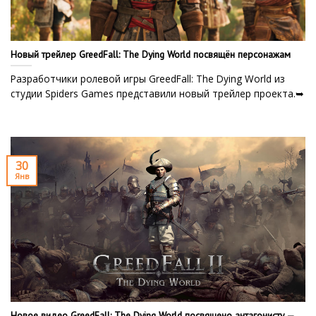
Новый трейлер GreedFall: The Dying World посвящён персонажам
Разработчики ролевой игры GreedFall: The Dying World из
студии Spiders Games представили новый трейлер проекта.➥
30
Янв
Новое видео GreedFall: The Dying World посвящено антагонисту —