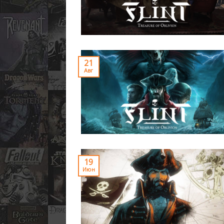
21
Авг
19
Июн