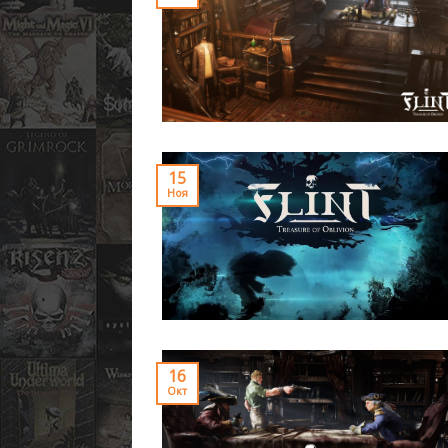
15
Ноя
16
Окт