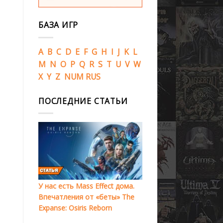
БАЗА ИГР
A
B
C
D
E
F
G
H
I
J
K
L
M
N
O
P
Q
R
S
T
U
V
W
X
Y
Z
NUM
RUS
ПОСЛЕДНИЕ СТАТЬИ
У нас есть Mass Effect дома.
Впечатления от «беты» The
Expanse: Osiris Reborn