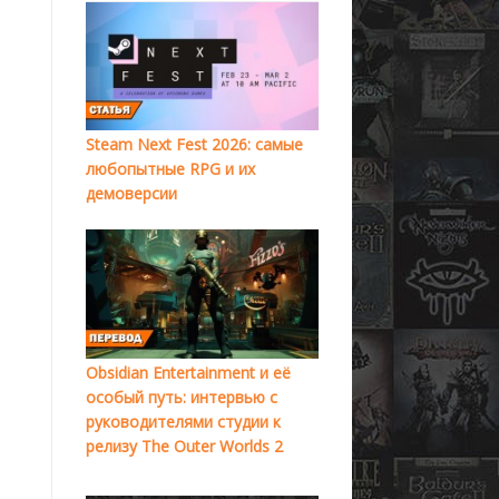
Steam Next Fest 2026: самые
любопытные RPG и их
демоверсии
Obsidian Entertainment и её
особый путь: интервью с
руководителями студии к
релизу The Outer Worlds 2