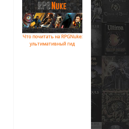
Что почитать на RPGNuke:
ультимативный гид