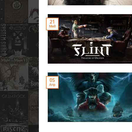
21
Май
05
Апр