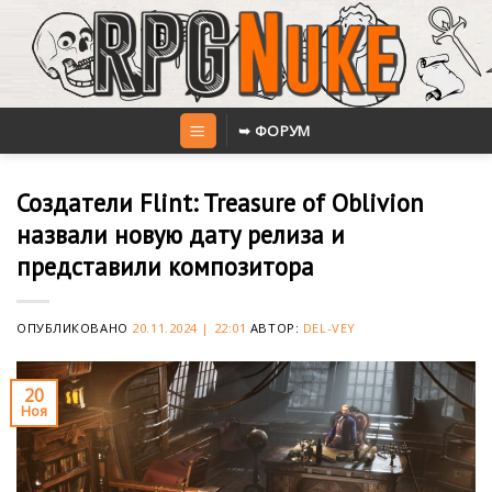
Skip
to
content
➥ ФОРУМ
Создатели Flint: Treasure of Oblivion
назвали новую дату релиза и
представили композитора
ОПУБЛИКОВАНО
20.11.2024 | 22:01
АВТОР:
DEL-VEY
20
Ноя