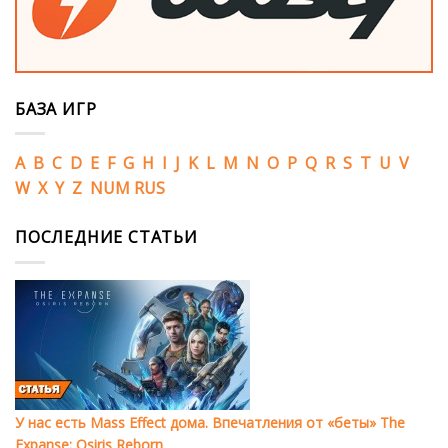
БАЗА ИГР
A
B
C
D
E
F
G
H
I
J
K
L
M
N
O
P
Q
R
S
T
U
V
W
X
Y
Z
NUM
RUS
ПОСЛЕДНИЕ СТАТЬИ
У нас есть Mass Effect дома. Впечатления от «беты» The
Expanse: Osiris Reborn