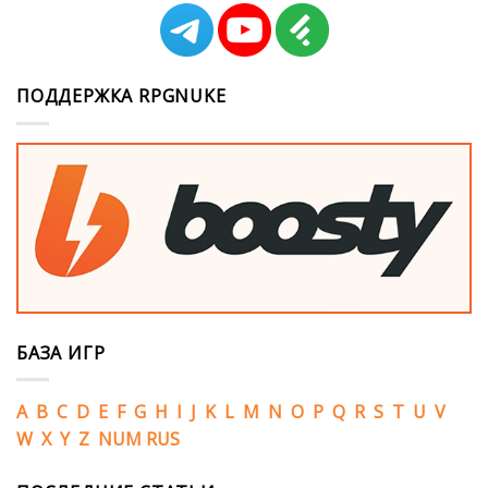
ПОДДЕРЖКА RPGNUKE
БАЗА ИГР
A
B
C
D
E
F
G
H
I
J
K
L
M
N
O
P
Q
R
S
T
U
V
W
X
Y
Z
NUM
RUS