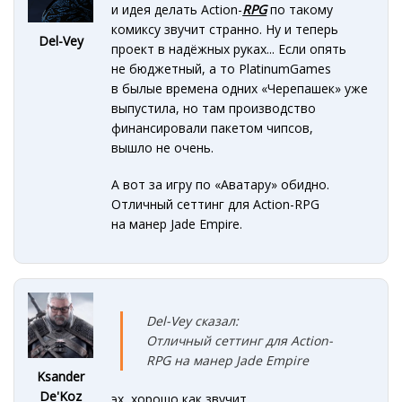
и идея делать Action-
RPG
по такому
комиксу звучит странно. Ну и теперь
Del-Vey
проект в надёжных руках... Если опять
не бюджетный, а то PlatinumGames
в былые времена одних «Черепашек» уже
выпустила, но там производство
финансировали пакетом чипсов,
вышло не очень.
А вот за игру по «Аватару» обидно.
Отличный сеттинг для Action-RPG
на манер Jade Empire.
Del-Vey сказал:
Отличный сеттинг для Action-
RPG на манер Jade Empire
Ksander
De'Koz
эх, хорошо как звучит