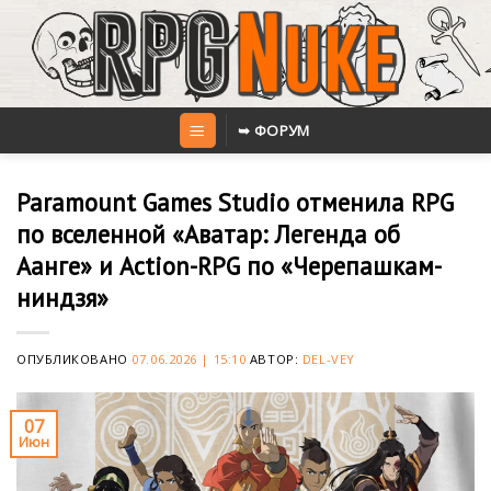
Skip
to
content
➥ ФОРУМ
Paramount Games Studio отменила RPG
по вселенной «Аватар: Легенда об
Аанге» и Action-RPG по «Черепашкам-
ниндзя»
ОПУБЛИКОВАНО
07.06.2026 | 15:10
АВТОР:
DEL-VEY
07
Июн