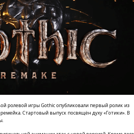
ой ролевой игры Gothic опубликовали первый ролик из
 ремейка. Стартовый выпуск посвящён духу «Готики». В
ы.
ригинальной анимации атак с новой версией. Кроме того