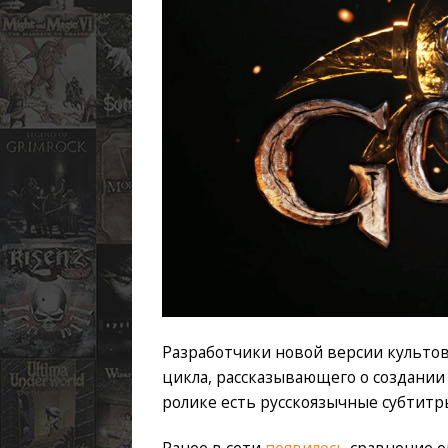
Разработчики новой версии культов
цикла, рассказывающего о создании
ролике есть русскоязычные субтитр
Ранее в сети
появилось
сравнение о