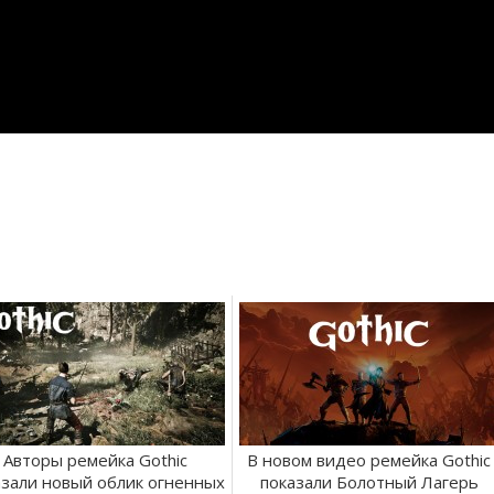
Авторы ремейка Gothic
В новом видео ремейка Gothic
азали новый облик огненных
показали Болотный Лагерь