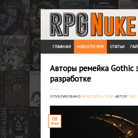
Skip
to
content
ГЛАВНАЯ
НОВОСТИ RPG
СТАТЬИ
ГА
Авторы ремейка Gothic 
разработке
ОПУБЛИКОВАНО
08.02.2025 | 15:30
АВТОР:
DEL-
08
Фев