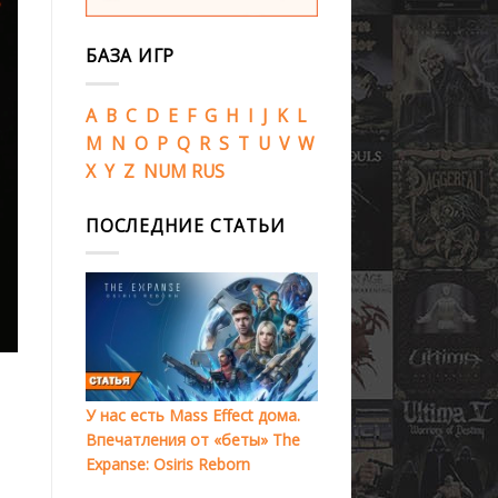
БАЗА ИГР
A
B
C
D
E
F
G
H
I
J
K
L
M
N
O
P
Q
R
S
T
U
V
W
X
Y
Z
NUM
RUS
ПОСЛЕДНИЕ СТАТЬИ
У нас есть Mass Effect дома.
Впечатления от «беты» The
Expanse: Osiris Reborn
,