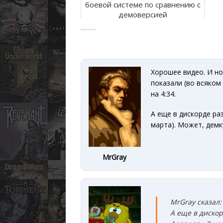
боевой системе по сравнению с
демоверсией
Хорошее видео. И нов
показали (во всяком
на 4:34.
А еще в дискорде ра
марта). Может, демк
MrGray
MrGray сказал:
А еще в дискор