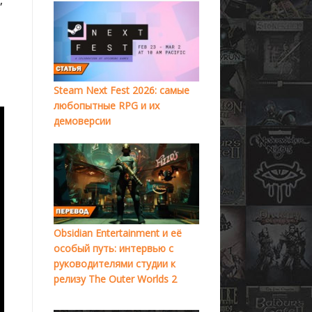
Steam Next Fest 2026: самые
любопытные RPG и их
демоверсии
Obsidian Entertainment и её
особый путь: интервью с
руководителями студии к
релизу The Outer Worlds 2