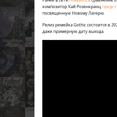
композитор Кай Розенкранц
предст
посвящённую Новому Лагерю.
Релиз ремейка Gothic состоится в 2
даже примерную дату выхода.