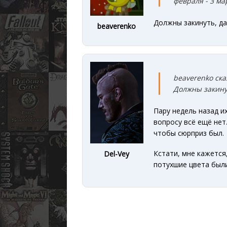
февраля - 3 ма
Должны закинуть, да
beaverenko
beaverenko ска
Должны закину
Пару недель назад и
вопросу всё ещё нет
чтобы сюрприз был.
Кстати, мне кажется
Del-Vey
потухшие цвета были