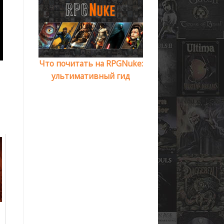
Что почитать на RPGNuke:
ультимативный гид