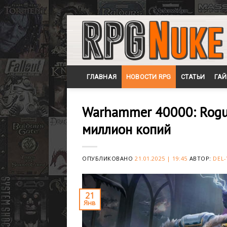
Skip
to
content
ГЛАВНАЯ
НОВОСТИ RPG
СТАТЬИ
ГА
Warhammer 40000: Rogu
миллион копий
ОПУБЛИКОВАНО
21.01.2025 | 19:45
АВТОР:
DEL-
21
Янв