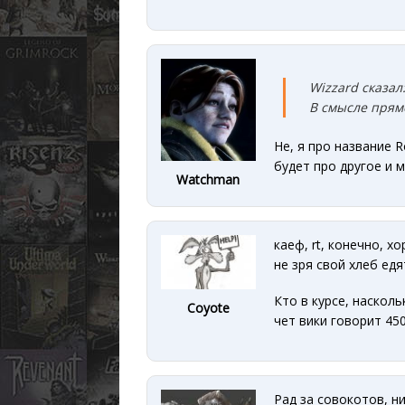
Wizzard сказал
В смысле прямо
Не, я про название R
будет про другое и 
Watchman
каеф, rt, конечно, х
не зря свой хлеб едя
Кто в курсе, насколь
Coyote
чет вики говорит 450
Рад за совокотов, ни