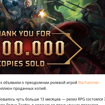
es объявили о преодолении ролевой игрой
Warhammer
иллион проданных копий.
овалось чуть больше 13 месяцев — релиз RPG состоялся 
что Rogue Trader, в отличие от предыдущих проектов