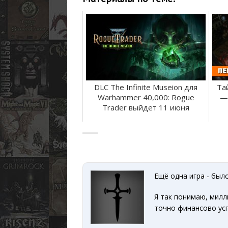
DLC The Infinite Museion для
Та
Warhammer 40,000: Rogue
—
Trader выйдет 11 июня
Ещё одна игра - было
Я так понимаю, милл
точно финансово ус