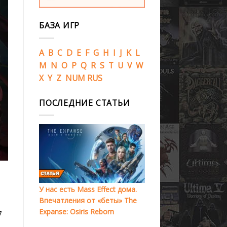
БАЗА ИГР
A
B
C
D
E
F
G
H
I
J
K
L
M
N
O
P
Q
R
S
T
U
V
W
X
Y
Z
NUM
RUS
ПОСЛЕДНИЕ СТАТЬИ
У нас есть Mass Effect дома.
Впечатления от «беты» The
Expanse: Osiris Reborn
7