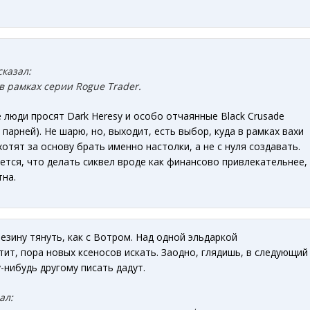
сказал:
 в рамках серии Rogue Trader.
 люди просят Dark Heresy и особо отчаянные Black Crusade
парней). Не шарю, но, выходит, есть выбор, куда в рамках вахи
хотят за основу брать именно настолки, а не с нуля создавать.
ается, что делать сиквел вроде как финансово привлекательнее,
тна.
резину тянуть, как с Вотром. Над одной эльдаркой
тит, пора новых ксеносов искать. Заодно, глядишь, в следующий
-нибудь другому писать дадут.
ал: