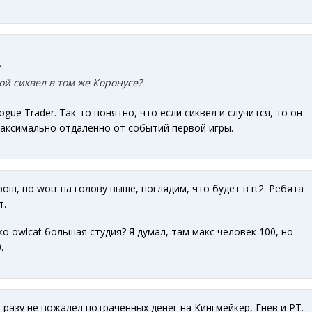
:
й сиквел в том же Коронусе?
ogue Trader. Так-то понятно, что если сиквел и случится, то он
максимально отдаленно от событий первой игры.
орош, но wotr на голову выше, поглядим, что будет в rt2. Ребята
т.
ко owlcat большая студия? Я думал, там макс человек 100, но
.
 разу не пожалел потраченных денег на Кингмейкер, Гнев и РТ.