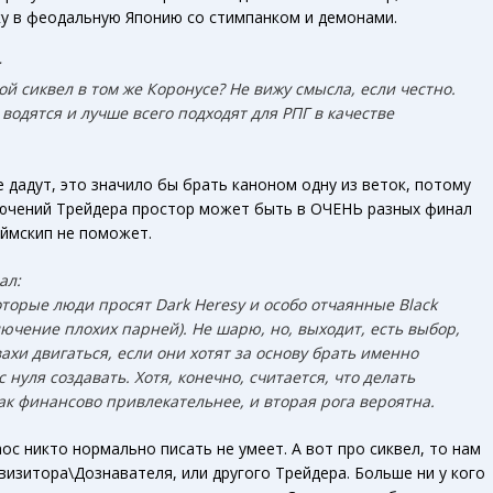
ку в феодальную Японию со стимпанком и демонами.
:
й сиквел в том же Коронусе? Не вижу смысла, если честно.
 водятся и лучше всего подходят для РПГ в качестве
.
е дадут, это значило бы брать каноном одну из веток, потому
лючений Трейдера простор может быть в ОЧЕНЬ разных финал
аймскип не поможет.
ал:
торые люди просят Dark Heresy и особо отчаянные Black
ючение плохих парней). Не шарю, но, выходит, есть выбор,
вахи двигаться, если они хотят за основу брать именно
с нуля создавать. Хотя, конечно, считается, что делать
ак финансово привлекательнее, и вторая рога вероятна.
аос никто нормально писать не умеет. А вот про сиквел, то нам
визитора\Дознавателя, или другого Трейдера. Больше ни у кого