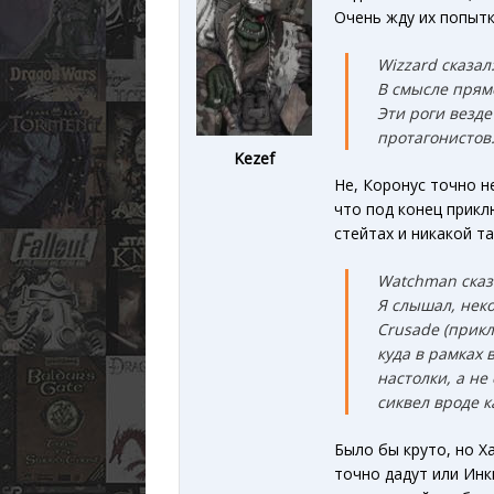
Очень жду их попыт
Wizzard сказал
В смысле прямо
Эти роги везде
протагонистов
Kezef
Не, Коронус точно н
что под конец прик
стейтах и никакой т
Watchman сказ
Я слышал, неко
Crusade (прикл
куда в рамках 
настолки, а не 
сиквел вроде к
Было бы круто, но Х
точно дадут или Инк