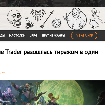
☆ БАЗА ИГР
ЙДЫ
НАСТОЛКИ
JRPG
ДРУГИЕ ЖАНРЫ
e Trader разошлась тиражом в один
VEY