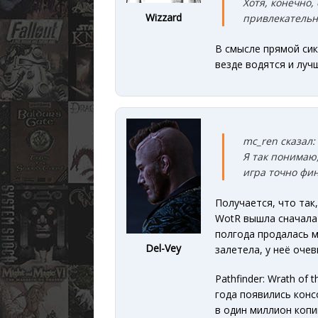
Хотя, конечно,
Wizzard
привлекательне
В смысле прямой сик
везде водятся и луч
mc_ren сказал:
Я так понимаю,
игра точно фи
Получается, что так
WotR вышла сначала 
полгода продалась м
Del-Vey
залетела, у неё оче
Pathfinder: Wrath of
года появились конс
в один миллион копи