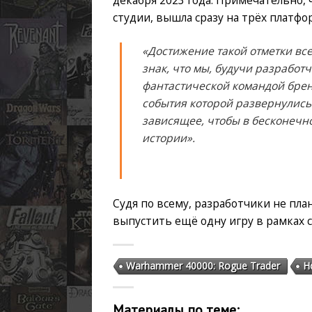
студии, вышла сразу на трёх платформа
«Достижение такой отметки все
знак, что мы, будучи разработ
фантастической командой бре
события которой развернулись 
зависящее, чтобы в бесконеч
истории».
Судя по всему, разработчики не пл
выпустить ещё одну игру в рамках с
Warhammer 40000: Rogue Trader
Н
Материалы по теме: