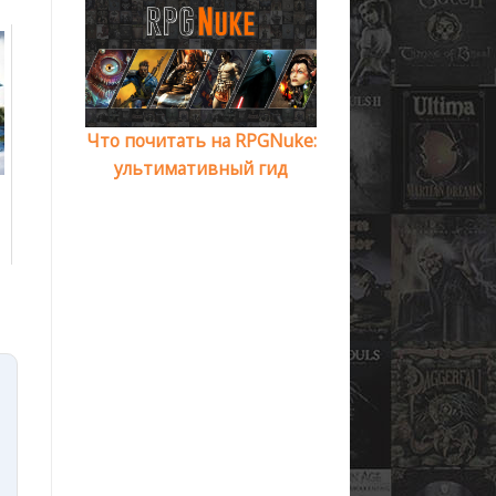
Что почитать на RPGNuke:
ультимативный гид