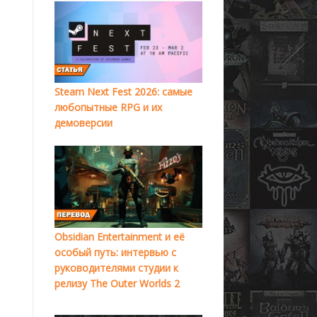
Steam Next Fest 2026: самые
любопытные RPG и их
демоверсии
Obsidian Entertainment и её
особый путь: интервью с
руководителями студии к
релизу The Outer Worlds 2