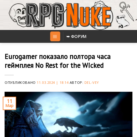
Skip
to
content
➥ ФОРУМ
Eurogamer показало полтора часа
геймплея No Rest for the Wicked
ОПУБЛИКОВАНО
11.03.2024 | 18:14
АВТОР:
DEL-VEY
11
Мар