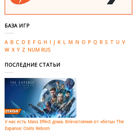
БАЗА ИГР
A
B
C
D
E
F
G
H
I
J
K
L
M
N
O
P
Q
R
S
T
U
V
W
X
Y
Z
NUM
RUS
ПОСЛЕДНИЕ СТАТЬИ
У нас есть Mass Effect дома. Впечатления от «беты» The
Expanse: Osiris Reborn