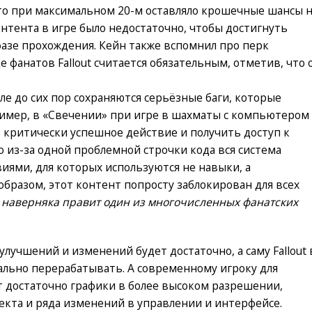
что при максимальном 20-м оставляло крошечные шансы 
онтента в игре было недостаточно, чтобы достигнуть
фазе прохождения. Кейн также вспомнил про перк
 фанатов Fallout считается обязательным, отметив, что 
але до сих пор сохраняются серьёзные баги, которые
ример, в «Свечении» при игре в шахматы с компьютером
критически успешное действие и получить доступ к
о из-за одной проблемной строчки кода вся система
виями, для которых используются не навыки, а
образом, этот контент попросту заблокирован для всех
с наверняка правит один из многочисленных фанатских
учшений и изменений будет достаточно, а саму Fallout 
ально перерабатывать. А современному игроку для
т достаточно графики в более высоком разрешении,
екта и ряда изменений в управлении и интерфейсе.