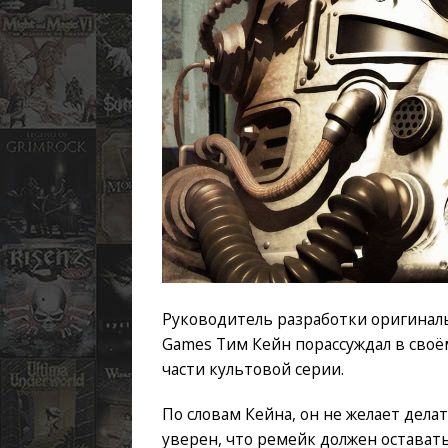
Руководитель разработки оригинальн
Games Тим Кейн порассуждал в своё
части культовой серии.
По словам Кейна, он не желает дела
уверен, что ремейк должен оставать