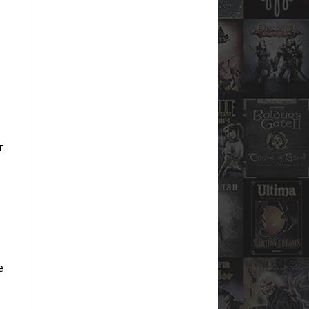
и
т
е