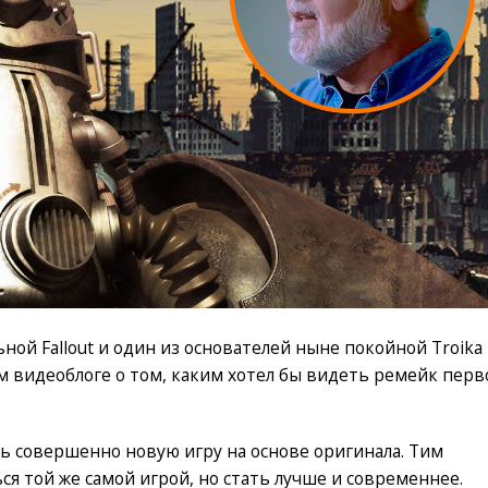
ой Fallout и один из основателей ныне покойной Troika
м видеоблоге о том, каким хотел бы видеть ремейк перв
ть совершенно новую игру на основе оригинала. Тим
ся той же самой игрой, но стать лучше и современнее.