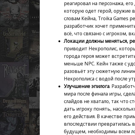
реагировал на персонажа, его
которую одет герой, оружие 
словам Кейна, Troika Games р
разработчик хочет применить 
всё, что связано с игроком, 
Локации должны меняться, ре
приводит Некрополис, котор
города героя может встретить
меньше NPC. Кейн также с уд
разовьёт эту сюжетную лини
Некрополиса с водой после ут
Улучшение эпилога
. Разработ
мира после финала игры, сдела
слайдов не хватало, так что 
дать игроку понять, наскольк
его действия. В качестве пр
впоследствии превратилась в 
будущем, необходимы всем ло