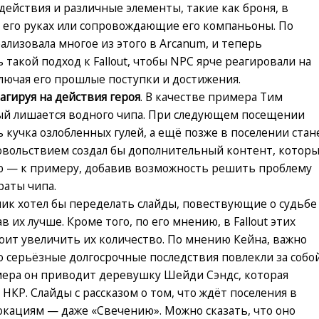
 действия и различные элементы, такие как броня, в
в его руках или сопровождающие его компаньоны. По
еализовала многое из этого в Arcanum, и теперь
такой подход к Fallout, чтобы NPC ярче реагировали на
включая его прошлые поступки и достижения.
агируя на действия героя
. В качестве примера Тим
ый лишается водного чипа. При следующем посещении
 кучка озлобленных гулей, а ещё позже в поселении стан
овольствием создал бы дополнительный контент, котор
ю — к примеру, добавив возможность решить проблему
раты чипа.
чик хотел бы переделать слайды, повествующие о судьбе
в их лучше. Кроме того, по его мнению, в Fallout этих
стоит увеличить их количество. По мнению Кейна, важно
о серьёзные долгосрочные последствия повлекли за собо
имера он приводит деревушку Шейди Сэндс, которая
НКР. Слайды с рассказом о том, что ждёт поселения в
кациям — даже «Свечению». Можно сказать, что оно