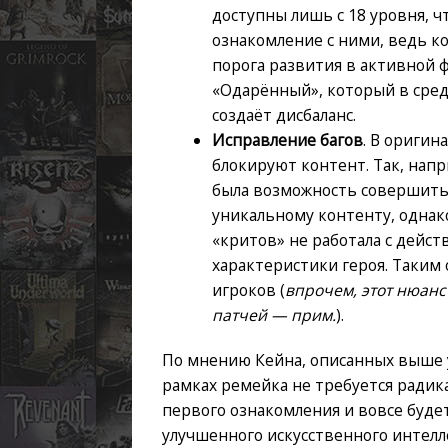
доступны лишь с 18 уровня, 
ознакомление с ними, ведь к
порога развития в активной 
«Одарённый», который в среде
создаёт дисбаланс.
Исправление багов
. В оригин
блокируют контент. Так, нап
была возможность совершить 
уникальному контенту, однак
«критов» не работала с дейст
характеристики героя. Таким 
игроков (
впрочем, этот нюан
патчей — прим.
).
По мнению Кейна, описанных выше ул
рамках ремейка не требуется радик
первого ознакомления и вовсе буде
улучшенного искусственного интелл