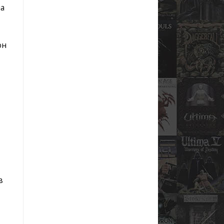
на
он
в