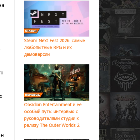
за
Steam Next Fest 2026: самые
любопытные RPG и их
о
демоверсии
го
ь
но
Obsidian Entertainment и её
особый путь: интервью с
руководителями студии к
релизу The Outer Worlds 2
он