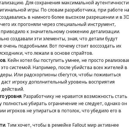
тализацию. Для сохранения максимальной аутентичности
игинальной игры. По словам разработчика, при работе н
 создавались в намного более высоком разрешении и в 3
 чего их прогоняли через специальный инструмент,
 приводило к значительному снижению детализации.
но создавали эти элементы, зная, что детали будут
не очень подробными. Вот почему стоит воссоздать их
исходники, что лежали в основе спрайтов.
ков
. Кейн хотел бы поступить умнее, не просто реализова
 это системой. Например, после убийства всех жителей в
йдеры. Или радскорпионы сбегутся, чтобы поживиться
то даст игроку дополнительный уровень восприятия
 действий.
го уровня
. Разработчику не нравится возможность стать
у полностью убирать ограничение не следует, однако он
и игроков не упираться в потолок, что убедило его в
сти
. Тим хочет, чтобы в ремейке Fallout мир активнее