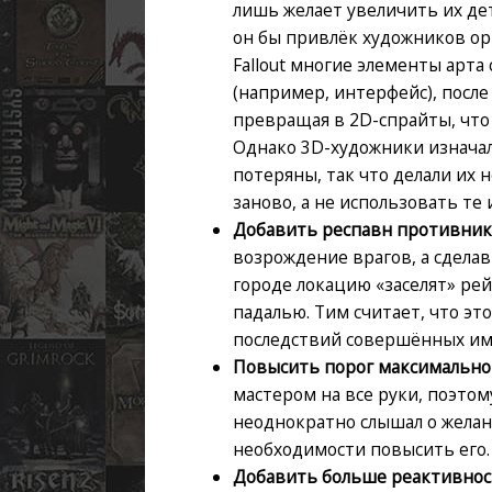
лишь желает увеличить их де
он бы привлёк художников ор
Fallout многие элементы арта
(например, интерфейс), после
превращая в 2D-спрайты, что
Однако 3D-художники изначаль
потеряны, так что делали их 
заново, а не использовать те 
Добавить респавн противни
возрождение врагов, а сделав
городе локацию «заселят» ре
падалью. Тим считает, что э
последствий совершённых им
Повысить порог максимально
мастером на все руки, поэтом
неоднократно слышал о желани
необходимости повысить его.
Добавить больше реактивно