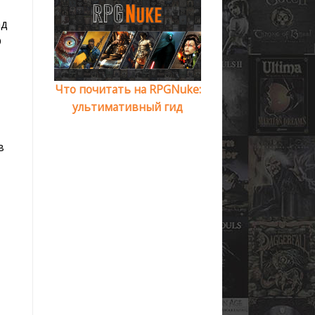
ад
D
Что почитать на RPGNuke:
ультимативный гид
в