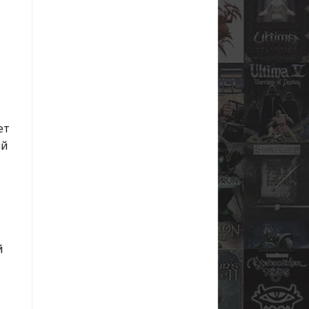
ет
ый
й