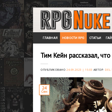
Skip
to
content
ГЛАВНАЯ
НОВОСТИ RPG
СТАТЬИ
ГА
Тим Кейн рассказал, что
ОПУБЛИКОВАНО
24.09.2023 | 15:03
АВТОР:
DEL-
24
Сен