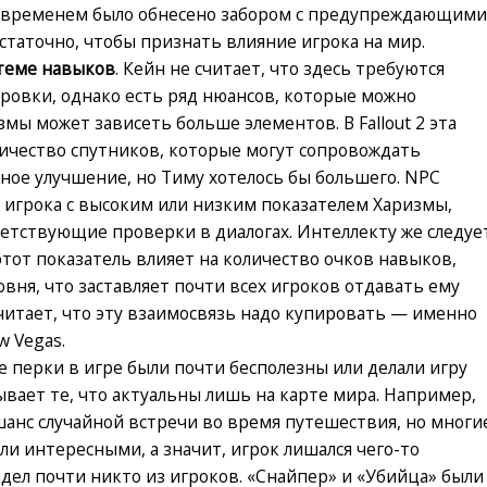
о временем было обнесено забором с предупреждающим
статочно, чтобы признать влияние игрока на мир.
истеме навыков
. Кейн не считает, что здесь требуются
ровки, однако есть ряд нюансов, которые можно
змы может зависеть больше элементов. В Fallout 2 эта
личество спутников, которые могут сопровождать
тное улучшение, но Тиму хотелось бы большего. NPC
 игрока с высоким или низким показателем Харизмы,
етствующие проверки в диалогах. Интеллекту же следуе
этот показатель влияет на количество очков навыков,
вня, что заставляет почти всех игроков отдавать ему
читает, что эту взаимосвязь надо купировать — именно
w Vegas.
е перки в игре были почти бесполезны или делали игру
ывает те, что актуальны лишь на карте мира. Например,
анс случайной встречи во время путешествия, но многи
ли интересными, а значит, игрок лишался чего-то
дел почти никто из игроков. «Снайпер» и «Убийца» были