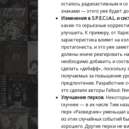
осталось радиоактивным и с
знаками — этого уже будет до
Изменения в S.P.E.C.I.A.L. и с
какие-то серьёзные корректи
улучшить. К примеру, от Хари
характеристика влияет на ко
протагониста, и это уже заме
должны иначе реагировать на
необходимо добавить и соотв
сделать «дебафф», поскольку 
получаемых за повышение уро
предпочтение. Разработчик с
это сделали авторы Fallout: Ne
Улучшение перков
. Некоторы
скучнее — в их числе Тим наз
перк «Разведчик» уменьшал ш
из этих случайных событий бы
хорошего. Другие перки не ви