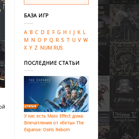
БАЗА ИГР
A
B
C
D
E
F
G
H
I
J
K
L
M
N
O
P
Q
R
S
T
U
V
W
X
Y
Z
NUM
RUS
ПОСЛЕДНИЕ СТАТЬИ
ой
У нас есть Mass Effect дома.
Впечатления от «беты» The
Expanse: Osiris Reborn