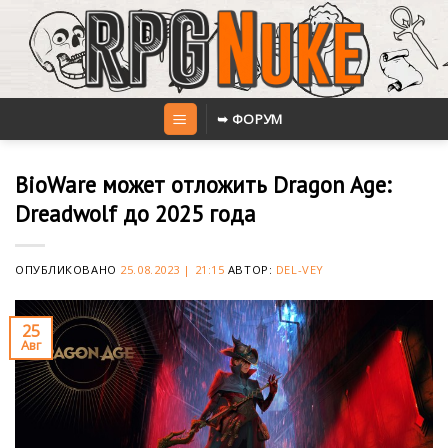
Skip
to
content
➥ ФОРУМ
BioWare может отложить Dragon Age:
Dreadwolf до 2025 года
ОПУБЛИКОВАНО
25.08.2023 | 21:15
АВТОР:
DEL-VEY
25
Авг