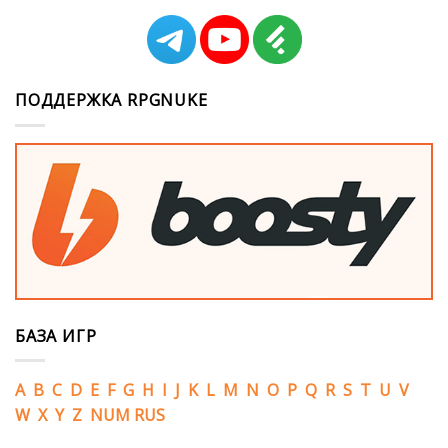
ПОДДЕРЖКА RPGNUKE
БАЗА ИГР
A
B
C
D
E
F
G
H
I
J
K
L
M
N
O
P
Q
R
S
T
U
V
W
X
Y
Z
NUM
RUS