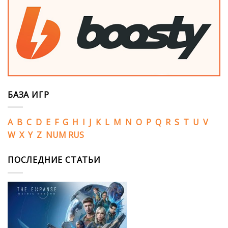
БАЗА ИГР
A
B
C
D
E
F
G
H
I
J
K
L
M
N
O
P
Q
R
S
T
U
V
W
X
Y
Z
NUM
RUS
ПОСЛЕДНИЕ СТАТЬИ