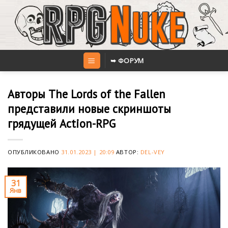
Skip
to
content
➥ ФОРУМ
Авторы The Lords of the Fallen
представили новые скриншоты
грядущей Action-RPG
ОПУБЛИКОВАНО
31.01.2023 | 20:09
АВТОР:
DEL-VEY
31
Янв