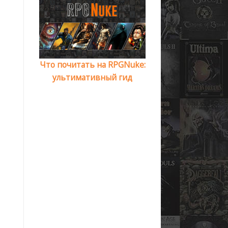
Что почитать на RPGNuke:
ультимативный гид