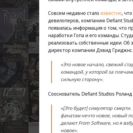
Совсем недавно стало
известно
, чт
девелоперов, компанию Defiant Stud
появилась информация о том, что при
наработки Гопа и его команды. Студи
реализовать собственные идеи. Об 
директор компании Дэвид Гриджнс.
«Это новое начало, свежий стар
командой, у которой за плечам
сильную сторону».
Сооснователь Defiant Studios Ролан
«[Это будет] симулятор смерти
фанатам нечто новое, новый по
делают From Software, но я вз
новое».