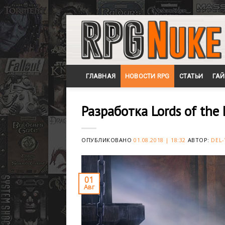
Skip
to
content
ГЛАВНАЯ
НОВОСТИ RPG
СТАТЬИ
ГА
Разработка Lords of the
ОПУБЛИКОВАНО
01.08.2018 | 18:32
АВТОР:
DEL-
01
Авг