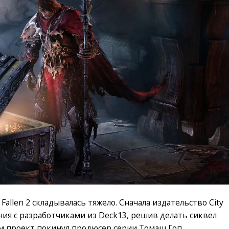
 Fallen 2 складывалась тяжело. Сначала издательство City
ния с разработчиками из Deck13, решив делать сиквел
м проект покинул продюсер серии Томаш Гоп.