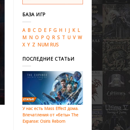
БАЗА ИГР
A
B
C
D
E
F
G
H
I
J
K
L
M
N
O
P
Q
R
S
T
U
V
W
X
Y
Z
NUM
RUS
ПОСЛЕДНИЕ СТАТЬИ
У нас есть Mass Effect дома.
Впечатления от «беты» The
Expanse: Osiris Reborn