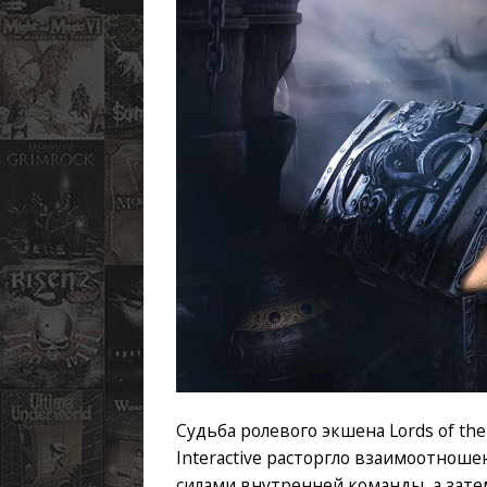
Судьба ролевого экшена Lords of the
Interactive расторгло взаимоотноше
силами внутренней команды, а зате