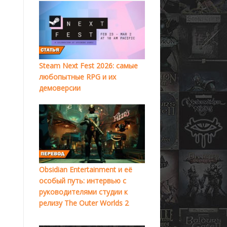
Steam Next Fest 2026: самые
любопытные RPG и их
демоверсии
Obsidian Entertainment и её
особый путь: интервью с
руководителями студии к
релизу The Outer Worlds 2