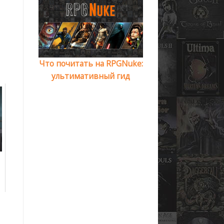
Что почитать на RPGNuke:
ультимативный гид