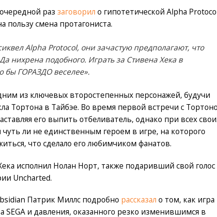
в очередной раз
заговорил
о гипотетической Alpha Protoco
на пользу смена протагониста.
сиквел Alpha Protocol, они зачастую предполагают, что
 Да нихрена подобного. Играть за Стивена Хека в
о бы ГОРАЗДО веселее».
одним из ключевых второстепенных персонажей, будучи
а Тортона в Тайбэе. Во время первой встречи с Тортон
заставляя его выпить отбеливатель, однако при всех свои
я чуть ли не единственным героем в игре, на которого
иться, что сделало его любимчиком фанатов.
 Хека исполнил Нолан Норт, также подаривший свой голос
ии Uncharted.
bsidian Патрик Миллс подробно
рассказал
о том, как игра
а SEGA и давления, оказанного резко изменившимся в