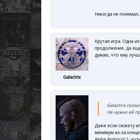
Никогда не понимал, 
Крутая игра. Одна и
продолжение, да еще
думаю, что ему лучш
Galactrix
Galactrix сказал
Не нужно ей п
Даже если сюжету иг
минимум из-за концеп
Alpha Protocol 2, хо