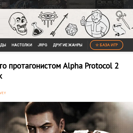
☆ БАЗА ИГР
ЙДЫ
НАСТОЛКИ
JRPG
ДРУГИЕ ЖАНРЫ
то протагонистом Alpha Protocol 2
к
VEY