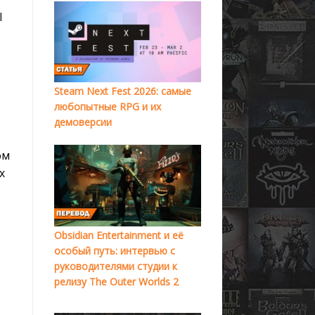
l
Steam Next Fest 2026: самые
любопытные RPG и их
демоверсии
ом
х
Obsidian Entertainment и её
особый путь: интервью с
руководителями студии к
релизу The Outer Worlds 2