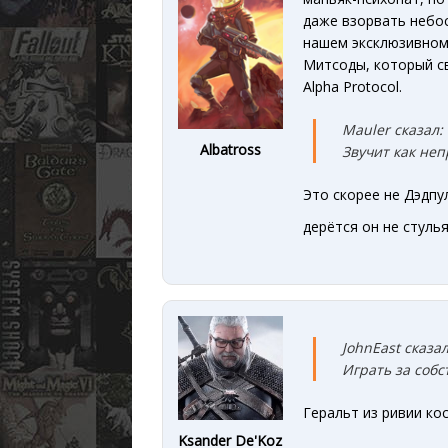
даже взорвать небос
нашем эксклюзивно
Митсоды, который св
Alpha Protocol.
Mauler сказал:
Albatross
Звучит как неп
Это скорее не Дэдпу
дерётся он не стуль
JohnEast сказал
Играть за соб
Геральт из ривии ко
Ksander De'Koz