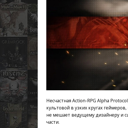
Несчастная Action-RPG Alpha Protoc
культовой в узких кругах геймеров,
не мешает ведущему дизайнеру и с
части.