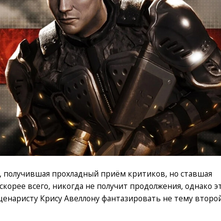
ol, получившая прохладный приём критиков, но ставшая
 скорее всего, никогда не получит продолжения, однако э
ценаристу Крису Авеллону фантазировать не тему второ