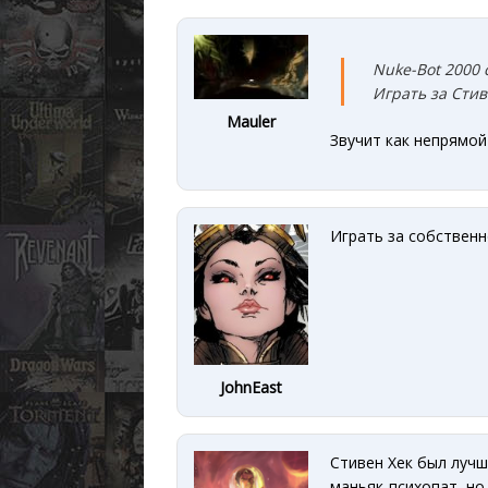
Nuke-Bot 2000 
Играть за Сти
Mauler
Звучит как непрямой
Играть за собствен
JohnEast
Стивен Хек был лучш
маньяк-психопат, но 