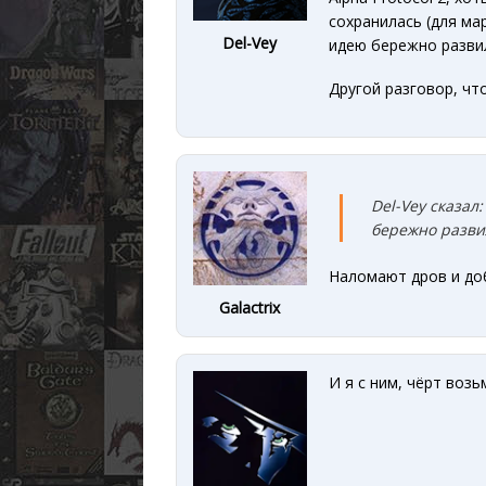
сохранилась (для ма
Del-Vey
идею бережно развил
Другой разговор, чт
Del-Vey сказал:
бережно разви
Наломают дров и доб
Galactrix
И я с ним, чёрт возь