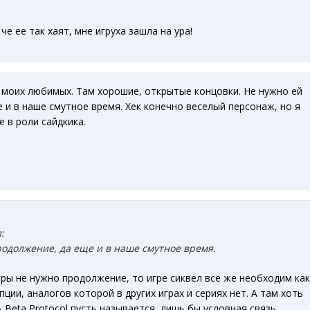
че ее так хаят, мне игруха зашла на ура!
з моих любимых. Там хорошие, открытые концовки. Не нужно ей
 и в наше смутное время. Хек конечно веселый персонаж, но я
е в роли сайдкика.
:
родолжение, да еще и в наше смутное время.
ры не нужно продолжение, то игре сиквел всё же необходим как
ции, аналогов которой в других играх и сериях нет. А там хоть
ть Beta Protocol пусть называется, лишь бы условная связь