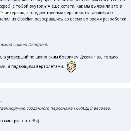
крёб (с тобой внутри)? А ещё кстати, как мы выяснили это в
м
™ интервью,
это единственный персонаж оставшийся от
алил из Obsidian разосравшись со всеми во время разработки
рямой сиквел Deadpool.
л, а угоревший по шпионским боевикам Джеки Чан, только
ями, а падающими вертолётами.
:
ственноручно созданного персонажа ГОРАЗДО веселее.
со смотрит на тебя)