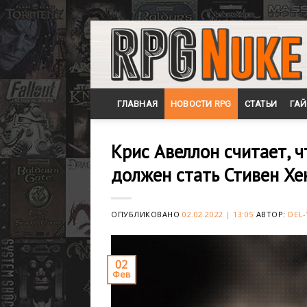
Skip
to
content
ГЛАВНАЯ
НОВОСТИ RPG
СТАТЬИ
ГА
Крис Авеллон считает, ч
должен стать Стивен Хе
ОПУБЛИКОВАНО
02.02.2022 | 13:05
АВТОР:
DEL-
02
Фев