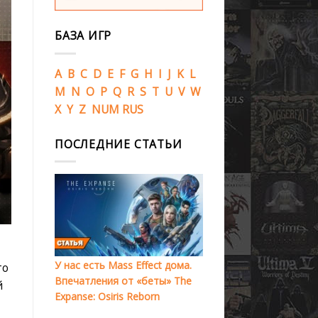
БАЗА ИГР
A
B
C
D
E
F
G
H
I
J
K
L
M
N
O
P
Q
R
S
T
U
V
W
X
Y
Z
NUM
RUS
ПОСЛЕДНИЕ СТАТЬИ
У нас есть Mass Effect дома.
то
Впечатления от «беты» The
й
Expanse: Osiris Reborn