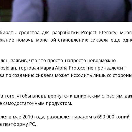
обирать средства для разработки Project Eternity, мног
елание помочь монетой становлению сиквела еще одн
лон, заявив, что это просто-напросто невозможно.
sidian, торговая марка Alpha Protocol не принадлежит
а по созданию сиквела может исходить лишь со сторон
в того, чтобы вновь вернутся к шпионским страстям, да
лне самодостаточным продуктом.
оялся в мае 2010 года, разошелся тиражом в 690 000 копий
а платформу PC.