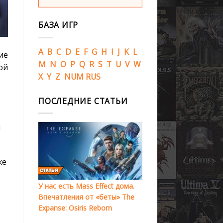
БАЗА ИГР
A
B
C
D
E
F
G
H
I
J
K
L
ие
M
N
O
P
Q
R
S
T
U
V
W
ой
X
Y
Z
NUM
RUS
ПОСЛЕДНИЕ СТАТЬИ
ы
же
У нас есть Mass Effect дома.
Впечатления от «беты» The
Expanse: Osiris Reborn