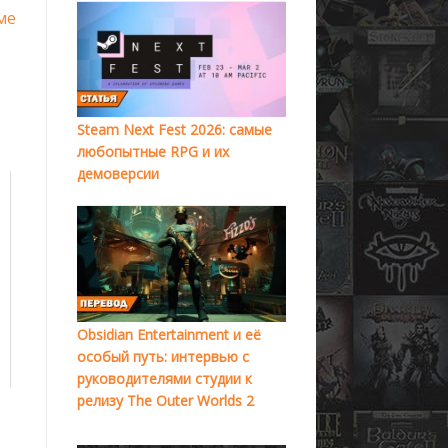
ме
Steam Next Fest 2026: самые
любопытные RPG и их
демоверсии
Obsidian Entertainment и её
особый путь: интервью с
руководителями студии к
релизу The Outer Worlds 2