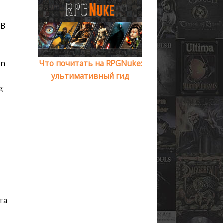
 В
en
Что почитать на RPGNuke:
ультимативный гид
;
та
и