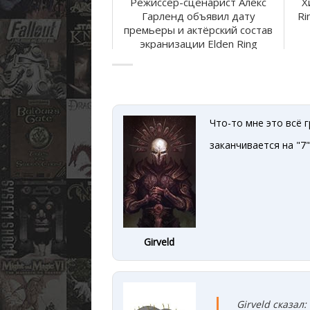
Режиссёр-сценарист Алекс
Х
Гарленд объявил дату
Ri
премьеры и актёрский состав
экранизации Elden Ring
Что-то мне это всё г
заканчивается на "7"
Girveld
Girveld сказал: