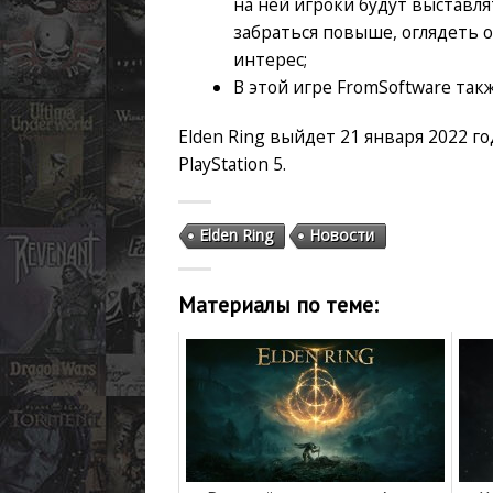
на ней игроки будут выставля
забраться повыше, оглядеть 
интерес;
В этой игре FromSoftware так
Elden Ring выйдет 21 января 2022 года
PlayStation 5.
Elden Ring
Новости
Материалы по теме: