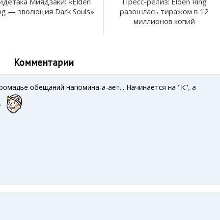
идетака Миядзаки: «Elden
Пресс-релиз: Elden Ring
ng — эволюция Dark Souls»
разошлась тиражом в 12
миллионов копий
Комментарии
ромадье обещаний напомина-а-ает... Начинается на "К", а
.