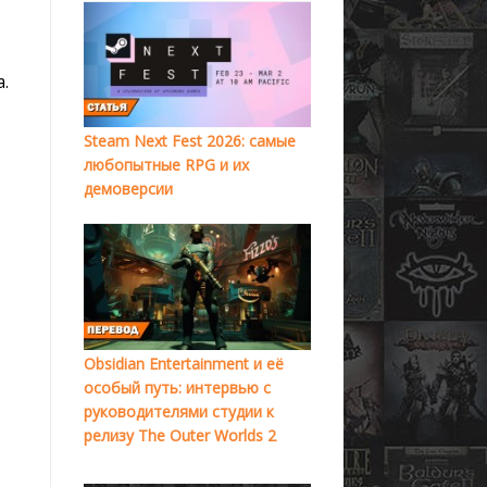
.
Steam Next Fest 2026: самые
любопытные RPG и их
демоверсии
Obsidian Entertainment и её
особый путь: интервью с
руководителями студии к
релизу The Outer Worlds 2