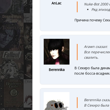
AnLac
Nuke-Bot 2000 
Ряд эпизо
Причина почему Секи
Arawn сказал:
Все перечислен
свалить.
В Секиро была динам
Berennika
после босса-всадника
Berennika сказ
В Секиро была