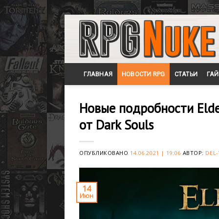
Skip
to
content
ГЛАВНАЯ
НОВОСТИ RPG
СТАТЬИ
ГА
Новые подробности Elde
от Dark Souls
ОПУБЛИКОВАНО
14.06.2021 | 19:06
АВТОР:
DEL-
14
Июн