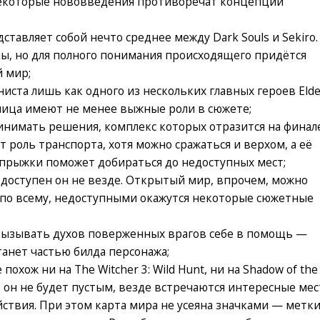
некоторые нововведения противоречат концепции
тавляет собой нечто среднее между Dark Souls и Sekiro.
ены, но для полного понимания происходящего придётся
 мир;
иста лишь как одного из нескольких главных героев Eld
лица имеют не менее выжные роли в сюжете;
инимать решения, комплекс которых отразится на финале
роль транспорта, хотя можно сражаться и верхом, а её
прыжки поможет добираться до недоступных мест;
о доступен он не везде. Открытый мир, впрочем, можно
я по всему, недоступными окажутся некоторые сюжетные
вызывать духов поверженных врагов себе в помощь —
танет частью билда персонажа;
похож ни на The Witcher 3: Wild Hunt, ни на Shadow of the
, он не будет пустым, везде встречаются интересные мес
йствия. При этом карта мира не усеяна значками — метк