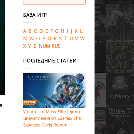
БАЗА ИГР
A
B
C
D
E
F
G
H
I
J
K
L
M
N
O
P
Q
R
S
T
U
V
W
X
Y
Z
NUM
RUS
ПОСЛЕДНИЕ СТАТЬИ
л
У нас есть Mass Effect дома.
Впечатления от «беты» The
у
Expanse: Osiris Reborn