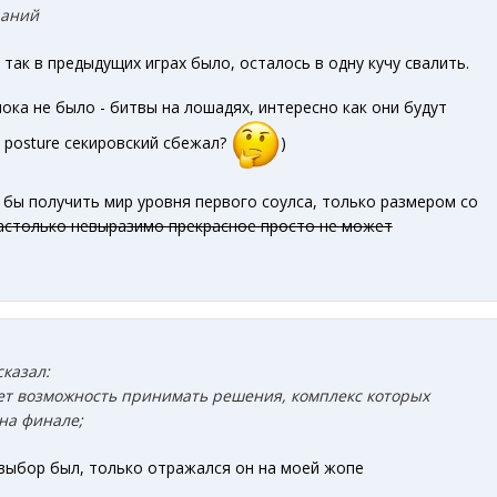
щаний
 так в предыдущих играх было, осталось в одну кучу свалить.
пока не было - битвы на лошадях, интересно как они будут
и posture секировский сбежал?
)
ел бы получить мир уровня первого соулса, только размером со
астолько невыразимо прекрасное просто не может
сказал:
дет возможность принимать решения, комплекс которых
на финале;
выбор был, только отражался он на моей жопе