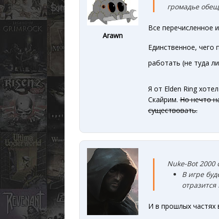
громадье обе
Все перечисленное и
Arawn
Единственное, чего 
работать (не туда л
Я от Elden Ring хот
Скайрим.
Но нечто н
существовать.
Nuke-Bot 2000 
В игре бу
отразится 
И в прошлых частях 