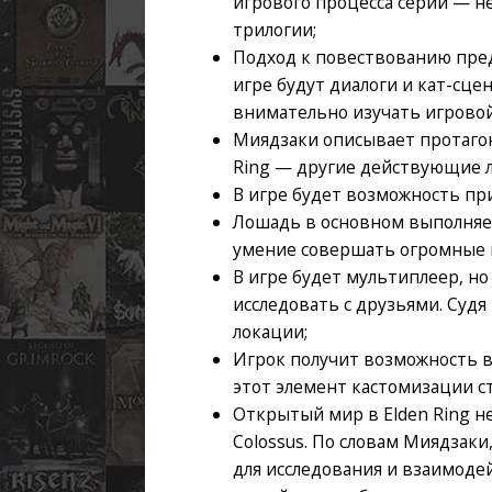
игрового процесса серии — 
трилогии;
Подход к повествованию предс
игре будут диалоги и кат-сц
внимательно изучать игровой
Миядзаки описывает протагон
Ring — другие действующие 
В игре будет возможность пр
Лошадь в основном выполняет 
умение совершать огромные 
В игре будет мультиплеер, н
исследовать с друзьями. Суд
локации;
Игрок получит возможность 
этот элемент кастомизации с
Открытый мир в Elden Ring не 
Colossus. По словам Миядзаки
для исследования и взаимоде