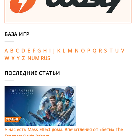
БАЗА ИГР
A
B
C
D
E
F
G
H
I
J
K
L
M
N
O
P
Q
R
S
T
U
V
W
X
Y
Z
NUM
RUS
ПОСЛЕДНИЕ СТАТЬИ
У нас есть Mass Effect дома. Впечатления от «беты» The