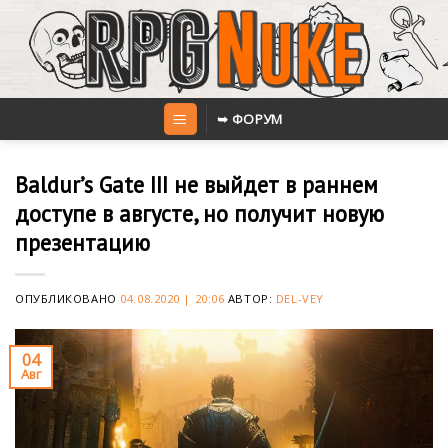
Skip
to
content
➥ ФОРУМ
Baldur’s Gate III не выйдет в раннем
доступе в августе, но получит новую
презентацию
ОПУБЛИКОВАНО
04.08.2020 | 20:06
АВТОР:
DEL-VEY
04
Авг