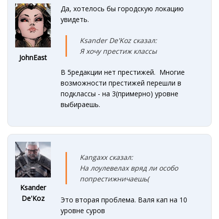
Да, хотелось бы городскую локацию
увидеть.
Ksander De'Koz сказал:
Я хочу престиж классы
JohnEast
В 5редакции нет престижей. Многие
возможности престижей перешли в
подклассы - на 3(примерно) уровне
выбираешь.
Kangaxx сказал:
На лоулевелах вряд ли особо
попрестижничаешь(
Ksander
De'Koz
Это вторая проблема. Валя кап на 10
уровне суров