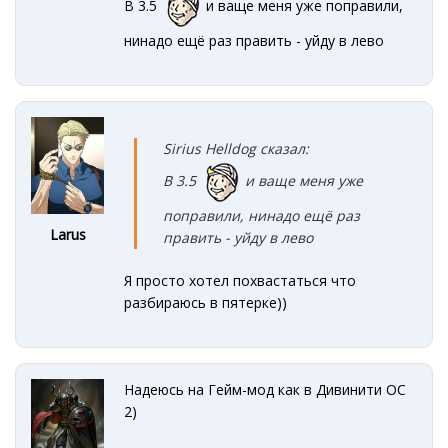
В 3.5
и ваще меня уже поправили,
нинадо ещё раз править - уйду в лево
Sirius Helldog сказал:
В 3.5
и ваще меня уже
поправили, нинадо ещё раз
Larus
править - уйду в лево
Я просто хотел похвастаться что
разбираюсь в пятерке))
Надеюсь на Гейм-мод как в Дивинити ОС
2)