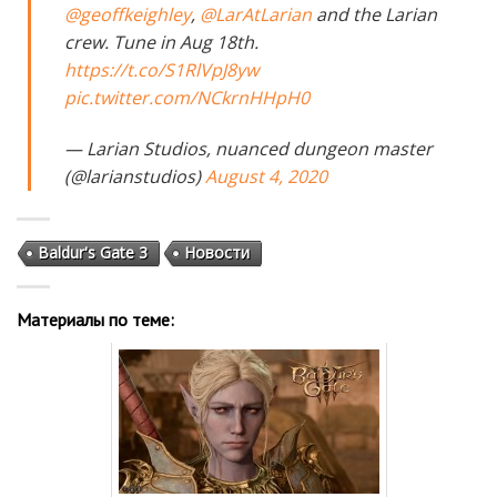
@geoffkeighley
,
@LarAtLarian
and the Larian
crew. Tune in Aug 18th.
https://t.co/S1RlVpJ8yw
pic.twitter.com/NCkrnHHpH0
— Larian Studios, nuanced dungeon master
(@larianstudios)
August 4, 2020
Baldur's Gate 3
Новости
Материалы по теме: