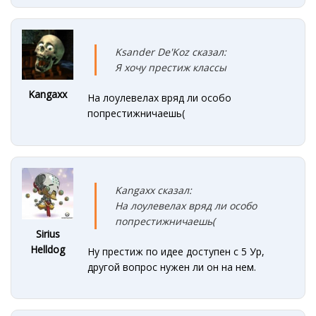
Ksander De'Koz сказал:
Я хочу престиж классы
Kangaxx
На лоулевелах вряд ли особо
попрестижничаешь(
Kangaxx сказал:
На лоулевелах вряд ли особо
попрестижничаешь(
Sirius
Helldog
Ну престиж по идее доступен с 5 Ур,
другой вопрос нужен ли он на нем.