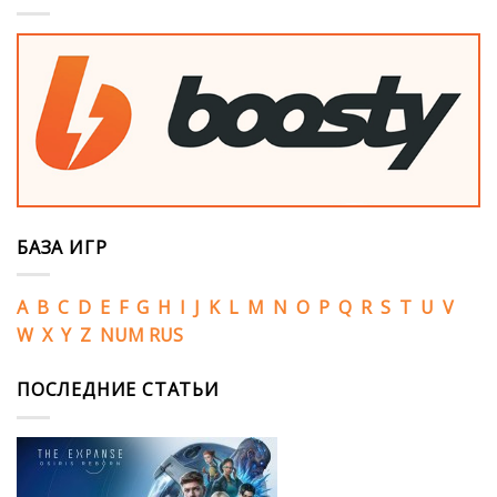
БАЗА ИГР
A
B
C
D
E
F
G
H
I
J
K
L
M
N
O
P
Q
R
S
T
U
V
W
X
Y
Z
NUM
RUS
ПОСЛЕДНИЕ СТАТЬИ