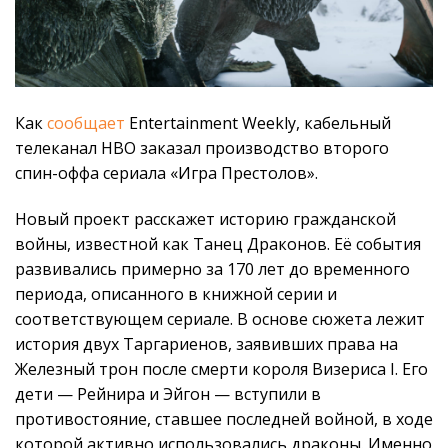
Как
сообщает
Entertainment Weekly, кабельный
телеканал HBO заказал производство второго
спин-оффа сериала «Игра Престолов».
Новый проект расскажет историю гражданской
войны, известной как Танец Драконов. Её события
развивались примерно за 170 лет до временного
периода, описанного в книжной серии и
соответствующем сериале. В основе сюжета лежит
история двух Таргариенов, заявивших права на
Железный трон после смерти короля Визериса I. Его
дети — Рейнира и Эйгон — вступили в
противостояние, ставшее последней войной, в ходе
которой активно использовались драконы. Именно