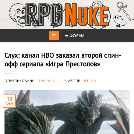
Skip
to
content
➥ ФОРУМ
Слух: канал HBO заказал второй спин-
офф сериала «Игра Престолов»
ОПУБЛИКОВАНО
13.09.2019 | 01:29
АВТОР:
DEL-VEY
13
Сен