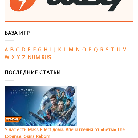
БАЗА ИГР
A
B
C
D
E
F
G
H
I
J
K
L
M
N
O
P
Q
R
S
T
U
V
W
X
Y
Z
NUM
RUS
ПОСЛЕДНИЕ СТАТЬИ
У нас есть Mass Effect дома. Впечатления от «беты» The
Expanse: Osiris Reborn