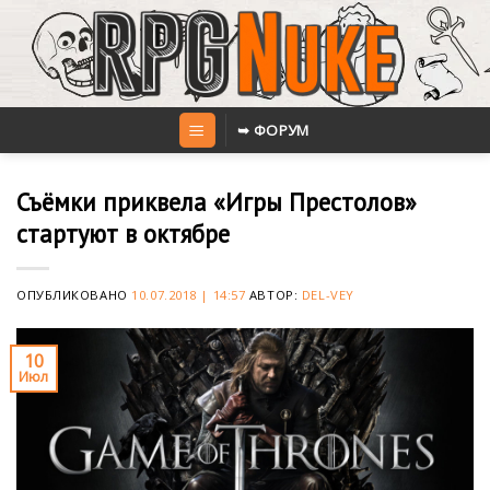
Skip
to
content
➥ ФОРУМ
Съёмки приквела «Игры Престолов»
стартуют в октябре
ОПУБЛИКОВАНО
10.07.2018 | 14:57
АВТОР:
DEL-VEY
10
Июл