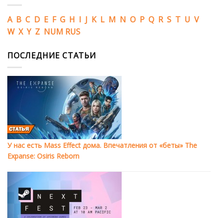
A
B
C
D
E
F
G
H
I
J
K
L
M
N
O
P
Q
R
S
T
U
V
W
X
Y
Z
NUM
RUS
ПОСЛЕДНИЕ СТАТЬИ
У нас есть Mass Effect дома. Впечатления от «беты» The
Expanse: Osiris Reborn