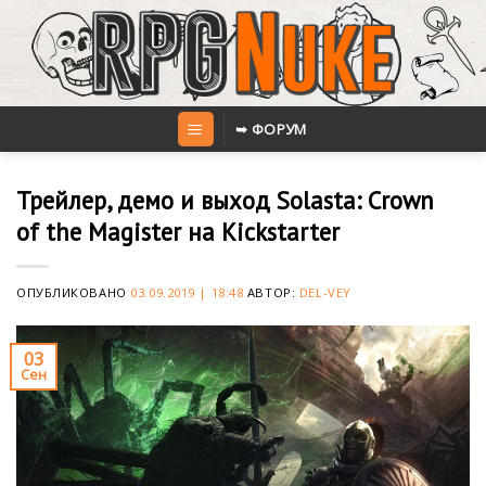
Skip
to
content
➥ ФОРУМ
Трейлер, демо и выход Solasta: Crown
of the Magister на Kickstarter
ОПУБЛИКОВАНО
03.09.2019 | 18:48
АВТОР:
DEL-VEY
03
Сен