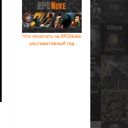
Что почитать на RPGNuke:
ультимативный гид