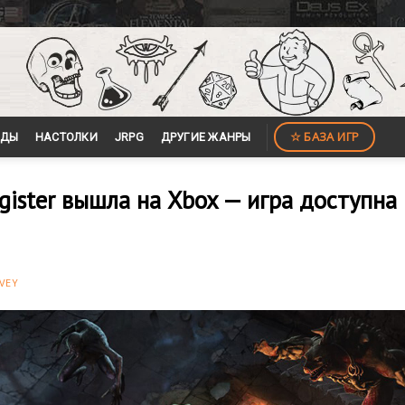
☆ БАЗА ИГР
ЙДЫ
НАСТОЛКИ
JRPG
ДРУГИЕ ЖАНРЫ
agister вышла на Xbox — игра доступна 
VEY