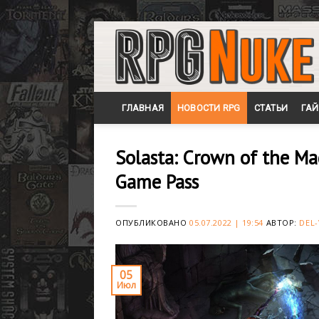
Skip
to
content
ГЛАВНАЯ
НОВОСТИ RPG
СТАТЬИ
ГА
Solasta: Crown of the M
Game Pass
ОПУБЛИКОВАНО
05.07.2022 | 19:54
АВТОР:
DEL-
05
Июл