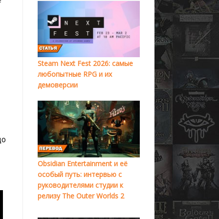
Steam Next Fest 2026: самые
любопытные RPG и их
демоверсии
до
Obsidian Entertainment и её
особый путь: интервью с
руководителями студии к
релизу The Outer Worlds 2