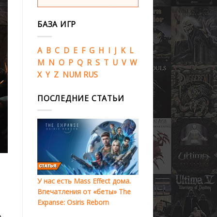
БАЗА ИГР
A
B
C
D
E
F
G
H
I
J
K
L
M
N
O
P
Q
R
S
T
U
V
W
X
Y
Z
NUM
RUS
ПОСЛЕДНИЕ СТАТЬИ
У нас есть Mass Effect дома.
Впечатления от «беты» The
Expanse: Osiris Reborn
е