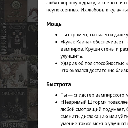
любят хорошую драку, и кое-кто из
неупокоенных. Их любовь к кулачны
Мощь
Ты огромен, ты силён и даже 
«Кулак Каина» обеспечивает 
вампиров. Круши стены и рас
улучшить.
Ударив об пол способностью «
что оказался достаточно близ
Быстрота
Ты — спидстер вампирского м
«Незримый Шторм» позволяет 
любой смотрящий подумает, бу
сменить дислокацию или уйти 
умение также можно улучшать