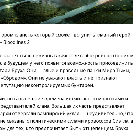
тором клане, в который сможет вступить главный герой
Bloodlines 2.
а начнёт свою нежизнь в качестве слабокровного (о них 
), в будущем у него появится возможность присоединить
нтари Бруха. Они — злые и праведные панки Мира Тьмы,
«Сбродом». Они не уважают власть и не признают
 репутацию неконтролируемых бунтарей.
ми, но в нынешние времена их считают отморозками и
представителей клана, большая их часть представляет
нархи отвергали вампирский уклад — неудивительно, чт
не связаны с политическими силами кровососов Сиэтла, а
м для тех, кто предпочитает быть отщепенцем. Бруха