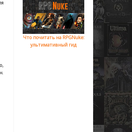
ля
Что почитать на RPGNuke:
ультимативный гид
о,
н.