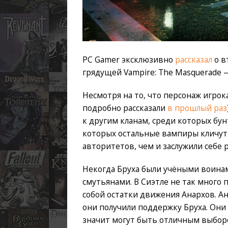
PC Gamer эксклюзивно
рассказал
о в
грядущей Vampire: The Masquerade — 
Несмотря на то, что персонаж игрок
подробно рассказали
в прошлый раз
к другим кланам, среди которых бу
которых остальные вампиры кличут 
авторитетов, чем и заслужили себе
Некогда Бруха были учёными воина
смутьянами. В Сиэтле не так много 
собой остатки движения Анархов. А
они получили поддержку Бруха. Они 
значит могут быть отличным выборо