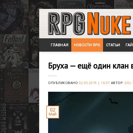
Skip
to
content
ГЛАВНАЯ
НОВОСТИ RPG
СТАТЬИ
ГА
Бруха — ещё один клан в
ОПУБЛИКОВАНО
02.05.2019 | 16:07
АВТОР:
DEL-
02
Май