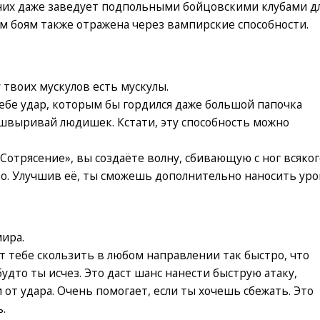
 них даже заведует подпольными бойцовскими клубами д
м боям также отражена через вампирские способности.
у твоих мускулов есть мускулы.
тебе удар, которым бы гордился даже большой папочка
швыривай людишек. Кстати, эту способность можно
Сотрясение», вы создаёте волну, сбивающую с ног всяког
ко. Улучшив её, ты сможешь дополнительно наносить уро
ира.
тебе скользить в любом направлении так быстро, что
дто ты исчез. Это даст шанс нанести быструю атаку,
от удара. Очень помогает, если ты хочешь сбежать. Это
.