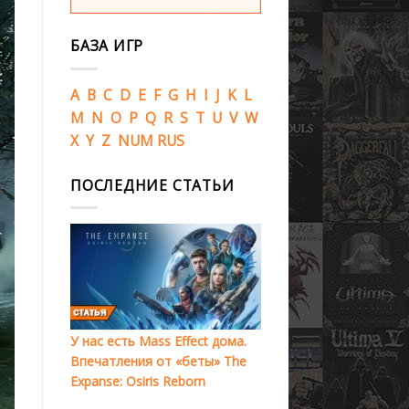
БАЗА ИГР
A
B
C
D
E
F
G
H
I
J
K
L
M
N
O
P
Q
R
S
T
U
V
W
X
Y
Z
NUM
RUS
ПОСЛЕДНИЕ СТАТЬИ
У нас есть Mass Effect дома.
Впечатления от «беты» The
Expanse: Osiris Reborn