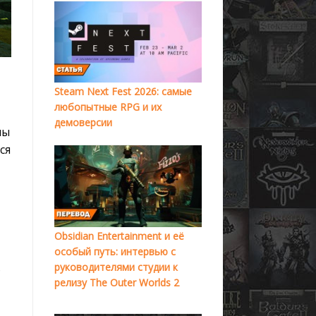
Steam Next Fest 2026: самые
любопытные RPG и их
демоверсии
мы
ся
Obsidian Entertainment и её
особый путь: интервью с
руководителями студии к
о
релизу The Outer Worlds 2