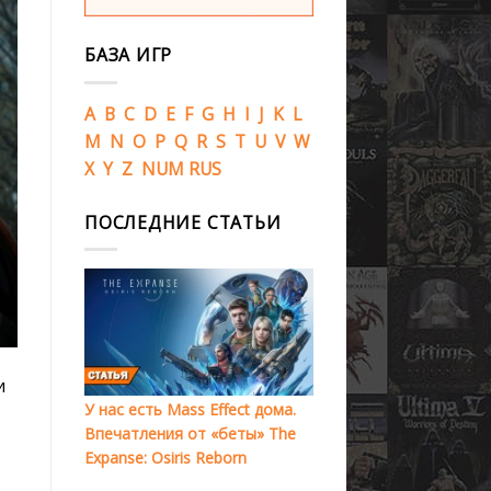
БАЗА ИГР
A
B
C
D
E
F
G
H
I
J
K
L
M
N
O
P
Q
R
S
T
U
V
W
X
Y
Z
NUM
RUS
ПОСЛЕДНИЕ СТАТЬИ
и
У нас есть Mass Effect дома.
Впечатления от «беты» The
Expanse: Osiris Reborn