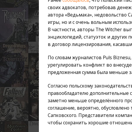
своих адвокатов, потребовав дене
автора «Ведьмака», недовольство Са
игры, но и с очень вольным использ
В частности, авторы The Witcher вы
энциклопедий, статуэток и других 
в договор лицензирования, касавши
По словам журналистов Puls Biznesu
урегулировать конфликт во внесуде
предложенная сумма была меньше з
Cогласно польскому законодательств
правообладателю дополнительные с
заметно меньше определённого пр
соглашение, вероятно, обусловлено 
Сапковского. Представители компани
чтобы сохранить хорошие отношени