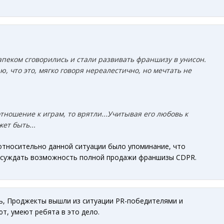
апеком сговорились и стали развивать франшизу в унисон.
аю, что это, мягко говоря нереалестично, но мечтать не
тношение к играм, то врятли...Учитывая его любовь к
жет быть...
относительно данной ситуации было упоминание, что
бсуждать возможность полной продажи франшизы CDPR.
ь, Проджекты вышли из ситуации PR-победителями и
т, умеют ребята в это дело.