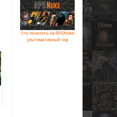
Что почитать на RPGNuke:
ультимативный гид