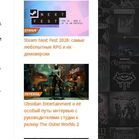
.
и
Steam Next Fest 2026: самые
любопытные RPG и их
демоверсии
о
ь
Obsidian Entertainment и её
особый путь: интервью с
руководителями студии к
релизу The Outer Worlds 2