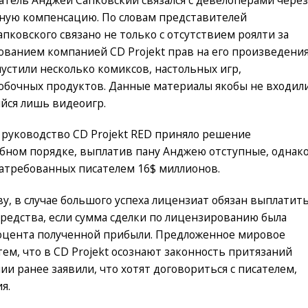
жную компенсацию. По словам представителей
пковского связано не только с отсутствием роялти за
ованием компанией CD Projekt прав на его произведения
пустили несколько комиксов, настольных игр,
побочных продуктов. Данные материалы якобы не входил
йся лишь видеоигр.
, руководство CD Projekt RED приняло решение
бном порядке, выплатив пану Анджею отступные, однак
атребованных писателем 16$ миллионов.
у, в случае большого успеха лицензиат обязан выплатит
редства, если сумма сделки по лицензированию была
оцента полученной прибыли. Предложенное мировое
тем, что в CD Projekt осознают законность притязаний
и ранее заявили, что хотят договориться с писателем,
я.