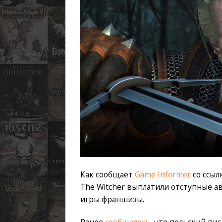
Как сообщает
Game Informer
со ссыл
The Witcher выплатили отступные а
игры франшизы.
Ранее
сообщалось
, что польский пи