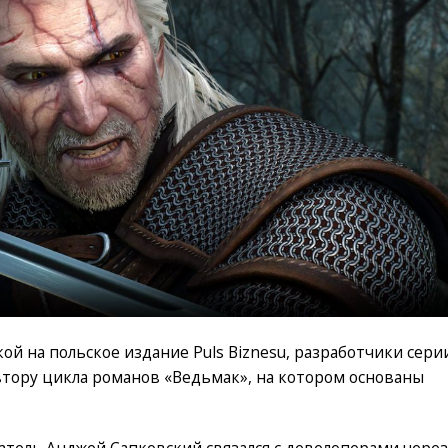
кой на польское издание Puls Biznesu, разработчики сери
втору цикла романов «Ведьмак», на котором основаны
сатель Анджей Сапковский связался с девелоперами через