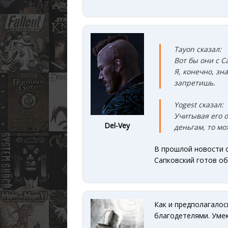
Tayon сказал:
Вот бы они с С
Я, конечно, зн
запретишь.
Yogest сказал:
Учитывая его о
Del-Vey
деньгам, то мо
В прошлой новости 
Сапковский готов о
Как и предполагалос
благодетелями. Умею