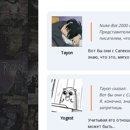
Nuke-Bot 2000 
Представители 
писателем, чт
Вот бы они с Сапеко
Tayon
знаю, что это, мягк
Tayon сказал:
Вот бы они с С
Я, конечно, зн
запретишь.
Yogest
Учитывая его отноше
может быть...