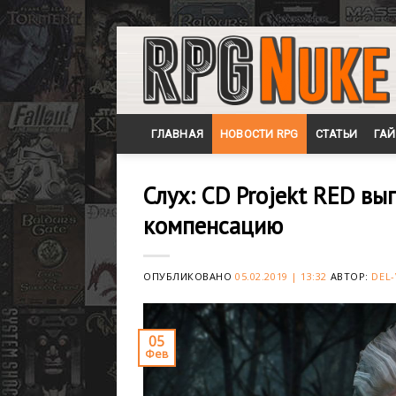
Skip
to
content
ГЛАВНАЯ
НОВОСТИ RPG
СТАТЬИ
ГА
Слух: CD Projekt RED в
компенсацию
ОПУБЛИКОВАНО
05.02.2019 | 13:32
АВТОР:
DEL-
05
Фев