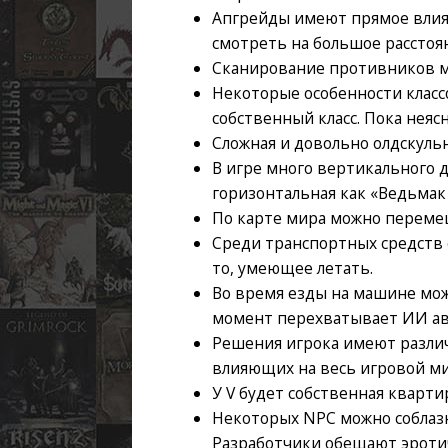
Апгрейды имеют прямое влиян
смотреть на большое расстоя
Сканирование противников мо
Некоторые особенности класс
собственный класс. Пока неясн
Сложная и довольно олдскульн
В игре много вертикального д
горизонтальная как «Ведьмак 
По карте мира можно переме
Среди транспортных средств е
то, умеющее летать.
Во время езды на машине мож
момент перехватывает ИИ ав
Решения игрока имеют различ
влияющих на весь игровой ми
У V будет собственная квартир
Некоторых NPC можно соблазн
Разработчики обещают эротич