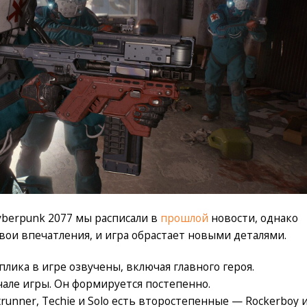
berpunk 2077 мы расписали в
прошлой
новости, однако
вои впечатления, и игра обрастает новыми деталями.
лика в игре озвучены, включая главного героя.
чале игры. Он формируется постепенно.
unner, Techie и Solo есть второстепенные — Rockerboy 