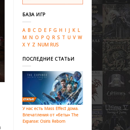
БАЗА ИГР
A
B
C
D
E
F
G
H
I
J
K
L
M
N
O
P
Q
R
S
T
U
V
W
X
Y
Z
NUM
RUS
ПОСЛЕДНИЕ СТАТЬИ
У нас есть Mass Effect дома.
Впечатления от «беты» The
Expanse: Osiris Reborn
и