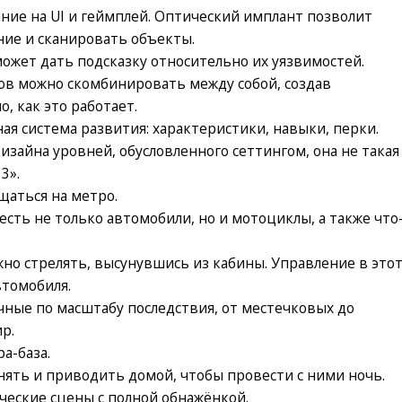
ие на UI и геймплей. Оптический имплант позволит
ние и сканировать объекты.
жет дать подсказку относительно их уязвимостей.
ов можно скомбинировать между собой, создав
о, как это работает.
ая система развития: характеристики, навыки, перки.
изайна уровней, обусловленного сеттингом, она не такая
3».
щаться на метро.
сть не только автомобили, но и мотоциклы, а также что
но стрелять, высунувшись из кабины. Управление в это
томобиля.
ные по масштабу последствия, от местечковых до
р.
а-база.
ять и приводить домой, чтобы провести с ними ночь.
еские сцены с полной обнажёнкой.