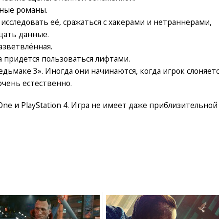
нные романы.
исследовать её, сражаться с хакерами и нетраннерами,
щать данные.
азветвлённая.
а придётся пользоваться лифтами.
едьмаке 3». Иногда они начинаются, когда игрок слоняет
 очень естественно.
One и PlayStation 4. Игра не имеет даже приблизительной