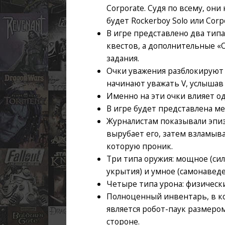
Corporate. Судя по всему, они
будет Rockerboy Solo или Corpo
В игре представлено два тип
квестов, а дополнительные «О
задания.
Очки уважения разблокируют 
начинают уважать V, услышав 
Именно на эти очки влияет од
В игре будет представлена ме
Журналистам показывали эпиз
вырубает его, затем взламыва
которую проник.
Три типа оружия: мощное (сил
укрытия) и умное (самонаведе
Четыре типа урона: физическ
Полноценный инвентарь, в ко
является робот-паук размером 
стороне.