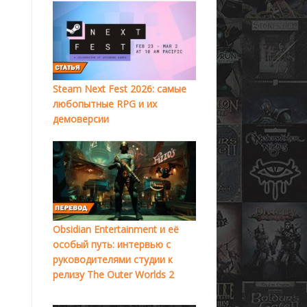
Steam Next Fest 2026: самые
любопытные RPG и их
демоверсии
Obsidian Entertainment и её
особый путь: интервью с
руководителями студии к
релизу The Outer Worlds 2