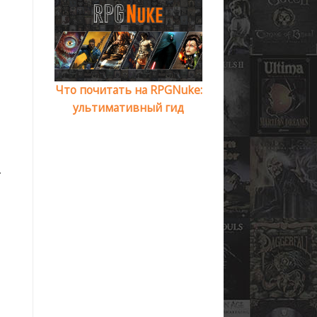
Что почитать на RPGNuke:
ультимативный гид
-
т