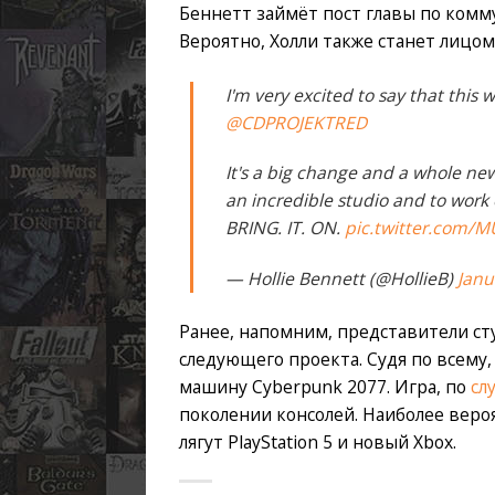
Беннетт займёт пост главы по ком
Вероятно, Холли также станет лицо
I'm very excited to say that th
@CDPROJEKTRED
It's a big change and a whole new
an incredible studio and to work o
BRING. IT. ON.
pic.twitter.com
— Hollie Bennett (@HollieB)
Janu
Ранее, напомним, представители с
следующего проекта. Судя по всему,
машину Cyberpunk 2077. Игра, по
сл
поколении консолей. Наиболее вероя
лягут PlayStation 5 и новый Xbox.