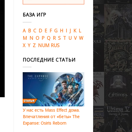
БАЗА ИГР
A
B
C
D
E
F
G
H
I
J
K
L
M
N
O
P
Q
R
S
T
U
V
W
X
Y
Z
NUM
RUS
ПОСЛЕДНИЕ СТАТЬИ
У нас есть Mass Effect дома.
Впечатления от «беты» The
Expanse: Osiris Reborn