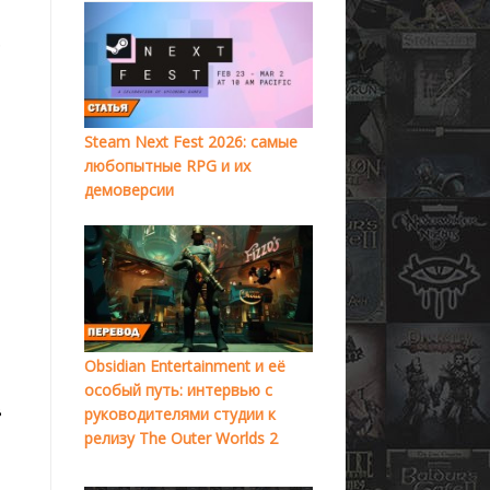
.
Steam Next Fest 2026: самые
любопытные RPG и их
демоверсии
Obsidian Entertainment и её
особый путь: интервью с
в
руководителями студии к
релизу The Outer Worlds 2