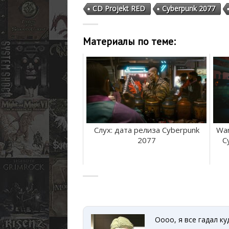
CD Projekt RED
Cyberpunk 2077
Материалы по теме:
Слух: дата релиза Cyberpunk
War
2077
C
Оооо, я все гадал к