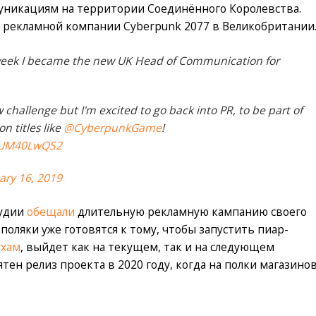
муникациям на территории Соединённого Королевства.
м рекламной компании Cyberpunk 2077 в Великобритании
is week I became the new UK Head of Communication for
 challenge but I'm excited to go back into PR, to be part of
n titles like
@CyberpunkGame
!
/MUM40LwQS2
ary 16, 2019
тудии
обещали
длительную рекламную кампанию своего
 поляки уже готовятся к тому, чтобы запустить пиар-
ухам
, выйдет как на текущем, так и на следующем
тен релиз проекта в 2020 году, когда на полки магазино