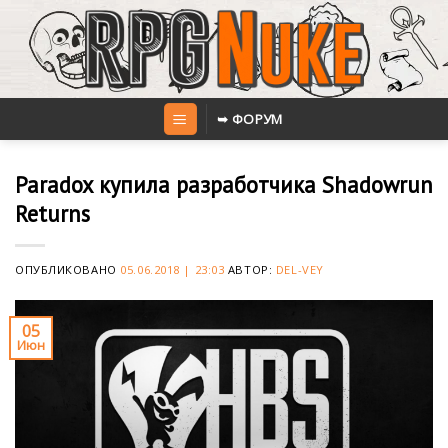
Skip
to
content
➥ ФОРУМ
Paradox купила разработчика Shadowrun
Returns
ОПУБЛИКОВАНО
05.06.2018 | 23:03
АВТОР:
DEL-VEY
05
Июн