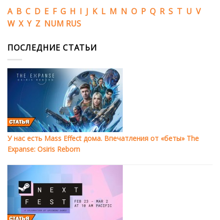
A
B
C
D
E
F
G
H
I
J
K
L
M
N
O
P
Q
R
S
T
U
V
W
X
Y
Z
NUM
RUS
ПОСЛЕДНИЕ СТАТЬИ
У нас есть Mass Effect дома. Впечатления от «беты» The
Expanse: Osiris Reborn