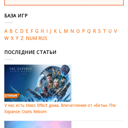
БАЗА ИГР
A
B
C
D
E
F
G
H
I
J
K
L
M
N
O
P
Q
R
S
T
U
V
W
X
Y
Z
NUM
RUS
ПОСЛЕДНИЕ СТАТЬИ
У нас есть Mass Effect дома. Впечатления от «беты» The
Expanse: Osiris Reborn