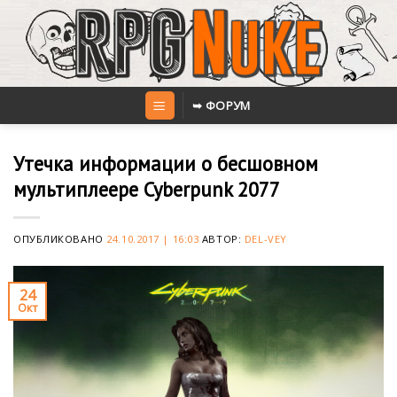
Skip
to
content
➥ ФОРУМ
Утечка информации о бесшовном
мультиплеере Cyberpunk 2077
ОПУБЛИКОВАНО
24.10.2017 | 16:03
АВТОР:
DEL-VEY
24
Окт