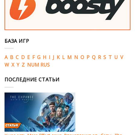
БАЗА ИГР
A
B
C
D
E
F
G
H
I
J
K
L
M
N
O
P
Q
R
S
T
U
V
W
X
Y
Z
NUM
RUS
ПОСЛЕДНИЕ СТАТЬИ