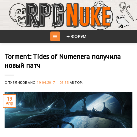
Skip
to
content
➥ ФОРУМ
Torment: Tides of Numenera получила
новый патч
ОПУБЛИКОВАНО
19.04.2017 | 06:53
АВТОР:
19
Апр