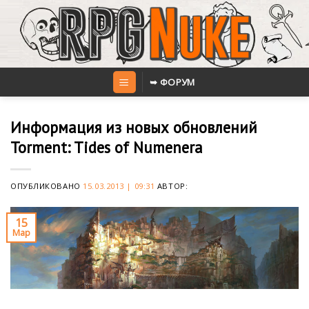
Skip
to
content
➥ ФОРУМ
Информация из новых обновлений
Torment: Tides of Numenera
ОПУБЛИКОВАНО
15.03.2013 | 09:31
АВТОР:
15
Мар