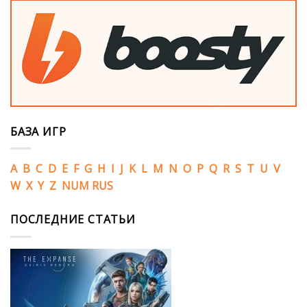
БАЗА ИГР
A
B
C
D
E
F
G
H
I
J
K
L
M
N
O
P
Q
R
S
T
U
V
W
X
Y
Z
NUM
RUS
ПОСЛЕДНИЕ СТАТЬИ