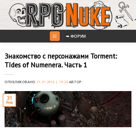
Skip
to
content
➥ ФОРУМ
Знакомство с персонажами Torment:
Tides of Numenera. Часть 1
ОПУБЛИКОВАНО
31.01.2016 | 19:20
АВТОР:
31
Янв