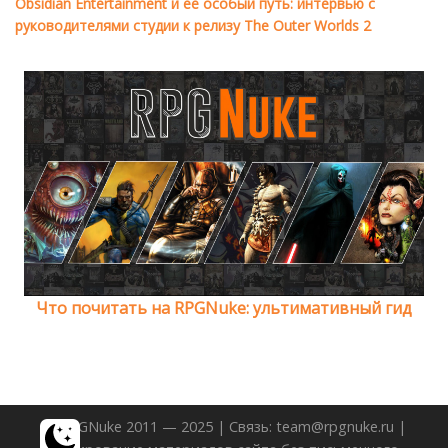
Obsidian Entertainment и её особый путь: интервью с
руководителями студии к релизу The Outer Worlds 2
Что почитать на RPGNuke: ультимативный гид
© RPGNuke 2011 — 2025 | Связь: team@rpgnuke.ru |