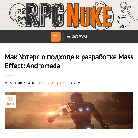
Skip
to
content
➥ ФОРУМ
Мак Уотерс о подходе к разработке Mass
Effect: Andromeda
ОПУБЛИКОВАНО
30.06.2016 | 07:17
АВТОР:
30
Июн