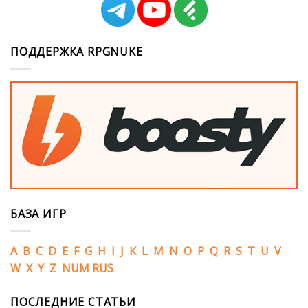
ПОДДЕРЖКА RPGNUKE
БАЗА ИГР
A
B
C
D
E
F
G
H
I
J
K
L
M
N
O
P
Q
R
S
T
U
V
W
X
Y
Z
NUM
RUS
ПОСЛЕДНИЕ СТАТЬИ