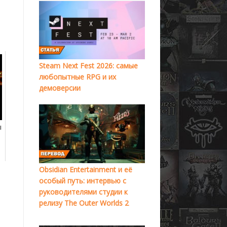
Steam Next Fest 2026: самые
любопытные RPG и их
демоверсии
ы
Obsidian Entertainment и её
особый путь: интервью с
руководителями студии к
релизу The Outer Worlds 2