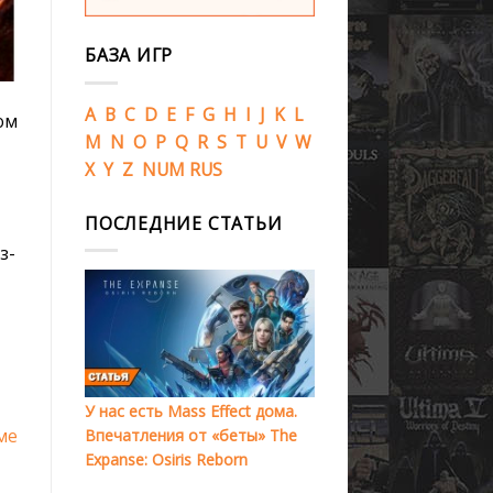
БАЗА ИГР
A
B
C
D
E
F
G
H
I
J
K
L
ом
M
N
O
P
Q
R
S
T
U
V
W
X
Y
Z
NUM
RUS
ПОСЛЕДНИЕ СТАТЬИ
з-
У нас есть Mass Effect дома.
ме
Впечатления от «беты» The
Expanse: Osiris Reborn