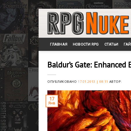
Skip
to
content
ГЛАВНАЯ
НОВОСТИ RPG
СТАТЬИ
ГА
Baldur’s Gate: Enhanced 
ОПУБЛИКОВАНО
17.01.2013 | 08:11
АВТОР:
17
Янв