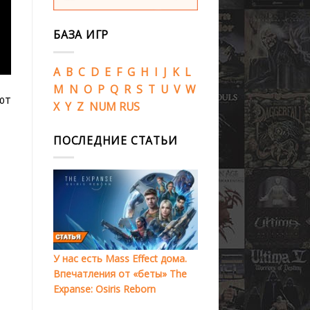
БАЗА ИГР
A
B
C
D
E
F
G
H
I
J
K
L
M
N
O
P
Q
R
S
T
U
V
W
ют
X
Y
Z
NUM
RUS
ПОСЛЕДНИЕ СТАТЬИ
У нас есть Mass Effect дома.
Впечатления от «беты» The
Expanse: Osiris Reborn