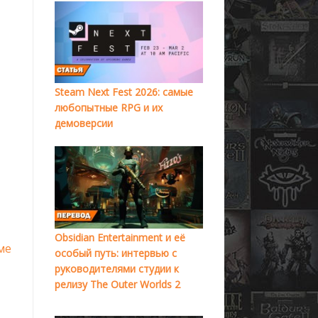
Steam Next Fest 2026: самые
любопытные RPG и их
демоверсии
Obsidian Entertainment и её
ме
особый путь: интервью с
руководителями студии к
релизу The Outer Worlds 2