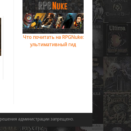
Что почитать на RPGNuke:
ультимативный гид
я
азрешения администрации запрещено.