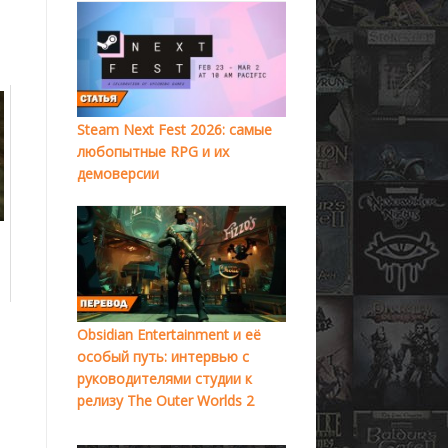
Steam Next Fest 2026: самые
любопытные RPG и их
демоверсии
Obsidian Entertainment и её
особый путь: интервью с
руководителями студии к
релизу The Outer Worlds 2