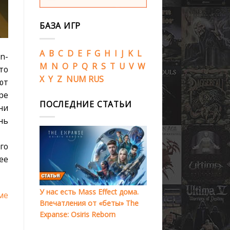
БАЗА ИГР
A
B
C
D
E
F
G
H
I
J
K
L
n-
M
N
O
P
Q
R
S
T
U
V
W
то
X
Y
Z
NUM
RUS
ют
ре
ПОСЛЕДНИЕ СТАТЬИ
ни
нь
го
ее
У нас есть Mass Effect дома.
ме
Впечатления от «беты» The
Expanse: Osiris Reborn