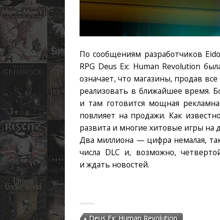
По сообщениям разработчиков Eidos
RPG Deus Ex: Human Revolution был
означает, что магазины, продав вс
реализовать в ближайшее время. Бо
и там готовится мощная рекламна
повлияет на продажи. Как известн
развита и многие хитовые игры на
Два миллиона — цифра немалая, та
числа DLC и, возможно, четверто
и ждать новостей.
Deus Ex: Human Revolution