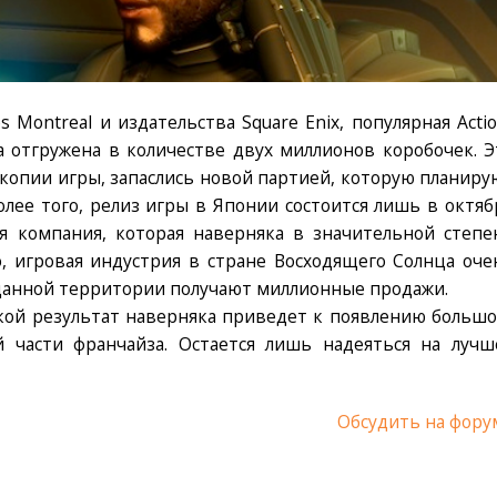
 Montreal и издательства Square Enix, популярная Actio
а отгружена в количестве двух миллионов коробочек. Э
е копии игры, запаслись новой партией, которую планиру
лее того, релиз игры в Японии состоится лишь в октяб
я компания, которая наверняка в значительной степе
о, игровая индустрия в стране Восходящего Солнца оче
 данной территории получают миллионные продажи.
кой результат наверняка приведет к появлению большо
й части франчайза. Остается лишь надеяться на лучш
Обсудить на фору