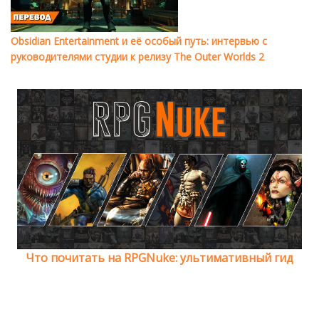
Obsidian Entertainment и её особый путь: интервью с
руководителями студии к релизу The Outer Worlds 2
Что почитать на RPGNuke: ультимативный гид