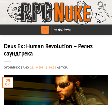
Skip
to
content
➥ ФОРУМ
Deus Ex: Human Revolution – Релиз
саундтрека
ОПУБЛИКОВАНО
29.10.2011 | 14:32
АВТОР:
29
Окт