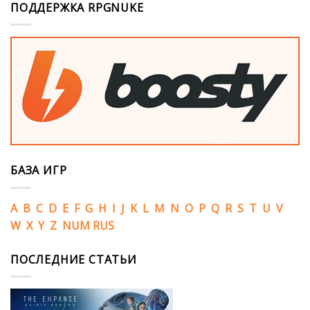
ПОДДЕРЖКА RPGNUKE
БАЗА ИГР
A
B
C
D
E
F
G
H
I
J
K
L
M
N
O
P
Q
R
S
T
U
V
W
X
Y
Z
NUM
RUS
ПОСЛЕДНИЕ СТАТЬИ