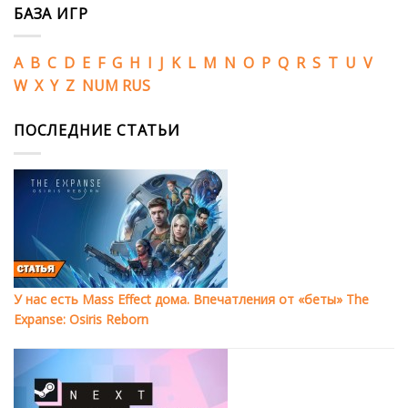
БАЗА ИГР
A
B
C
D
E
F
G
H
I
J
K
L
M
N
O
P
Q
R
S
T
U
V
W
X
Y
Z
NUM
RUS
ПОСЛЕДНИЕ СТАТЬИ
У нас есть Mass Effect дома. Впечатления от «беты» The
Expanse: Osiris Reborn