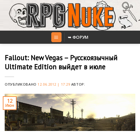
Skip
to
content
➥ ФОРУМ
Fallout: New Vegas – Русскоязычный
Ultimate Edition выйдет в июле
ОПУБЛИКОВАНО
12.06.2012 | 17:29
АВТОР:
12
Июн