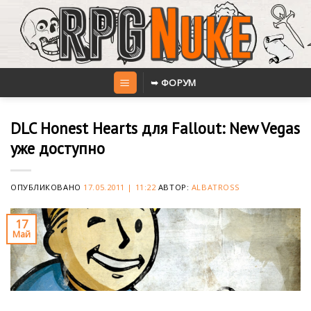
Skip
to
content
➥ ФОРУМ
DLC Honest Hearts для Fallout: New Vegas
уже доступно
ОПУБЛИКОВАНО
17.05.2011 | 11:22
АВТОР:
ALBATROSS
17
Май