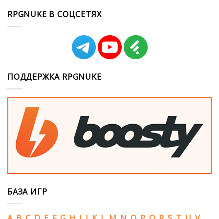
RPGNUKE В СОЦСЕТЯХ
ПОДДЕРЖКА RPGNUKE
БАЗА ИГР
A
B
C
D
E
F
G
H
I
J
K
L
M
N
O
P
Q
R
S
T
U
V