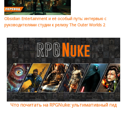
Obsidian Entertainment и её особый путь: интервью с
руководителями студии к релизу The Outer Worlds 2
Что почитать на RPGNuke: ультимативный гид