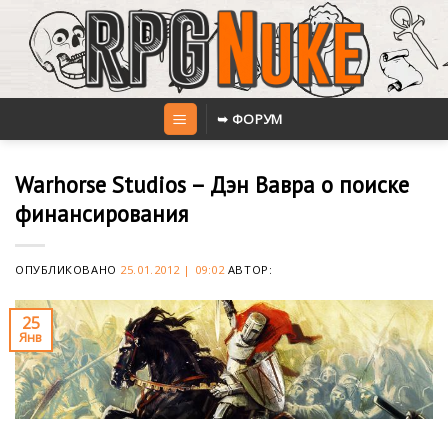
Skip
to
content
➥ ФОРУМ
Warhorse Studios – Дэн Вавра о поиске
финансирования
ОПУБЛИКОВАНО
25.01.2012 | 09:02
АВТОР:
25
Янв