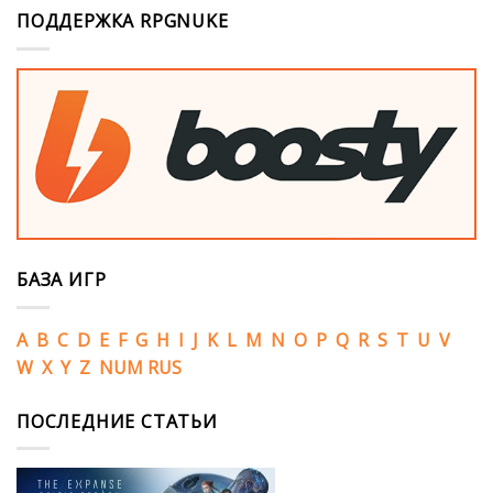
ПОДДЕРЖКА RPGNUKE
БАЗА ИГР
A
B
C
D
E
F
G
H
I
J
K
L
M
N
O
P
Q
R
S
T
U
V
W
X
Y
Z
NUM
RUS
ПОСЛЕДНИЕ СТАТЬИ