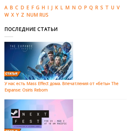
A
B
C
D
E
F
G
H
I
J
K
L
M
N
O
P
Q
R
S
T
U
V
W
X
Y
Z
NUM
RUS
ПОСЛЕДНИЕ СТАТЬИ
У нас есть Mass Effect дома. Впечатления от «беты» The
Expanse: Osiris Reborn